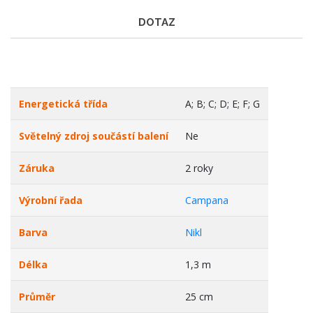
DOTAZ
Energetická třída
A; B; C; D; E; F; G
Světelný zdroj součástí balení
Ne
Záruka
2 roky
Výrobní řada
Campana
Barva
Nikl
Délka
1,3 m
Průměr
25 cm