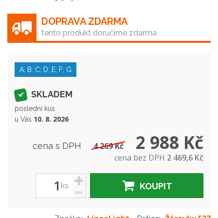
DOPRAVA ZDARMA
tento produkt doručíme zdarma
A; B; C; D; E; F; G
SKLADEM
poslední kus
10. 8. 2026
u Vás
2 988 Kč
cena s DPH
4 269 Kč
cena bez DPH
2 469,6 Kč
+
ks
KOUPIT
-