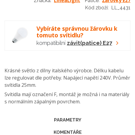
LineaLight
Žárovky E27
Značka:
Patice:
Kód zboží:
LL_4431
Vybíráte správnou žárovku k
tomuto svítidlu?
kompatibilní
závit(patice) E27
Krásné světlo z dílny italského výrobce. Délku kabelu
lze regulovat dle potřeby. Napájecí napětí 240V. Průměr
svítidla 25mm.
Svítidla mají označení F, montáž je možná i na materiály
s normálním zápalným povrchem.
PARAMETRY
KOMENTÁŘE