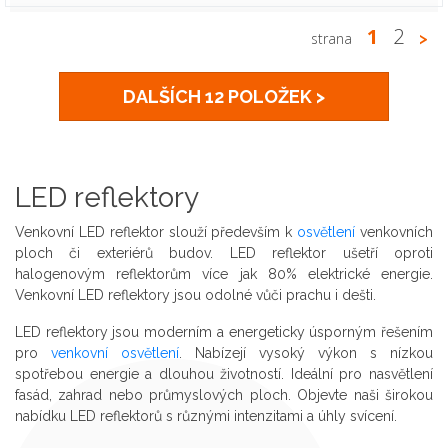
1
2
strana
>
DALŠÍCH 12 POLOŽEK >
LED reflektory
Venkovní LED reflektor slouží především k
osvětlení
venkovních
ploch či exteriérů budov. LED reflektor ušetří oproti
halogenovým reflektorům více jak 80% elektrické energie.
Venkovní LED reflektory jsou odolné vůči prachu i dešti.
LED reflektory jsou moderním a energeticky úsporným řešením
pro
venkovní osvětlení
. Nabízejí vysoký výkon s nízkou
spotřebou energie a dlouhou životností. Ideální pro nasvětlení
fasád, zahrad nebo průmyslových ploch. Objevte naši širokou
nabídku LED reflektorů s různými intenzitami a úhly svícení.