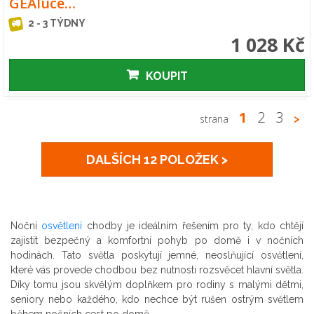
GEAluce…
2 - 3 TÝDNY
1 028 Kč
KOUPIT
1
2
3
strana
>
DALŠÍCH 12 POLOŽEK >
Noční
osvětlení
chodby je ideálním řešením pro ty, kdo chtějí
zajistit bezpečný a komfortní pohyb po domě i v nočních
hodinách. Tato světla poskytují jemné, neoslňující osvětlení,
které vás provede chodbou bez nutnosti rozsvěcet hlavní světla.
Díky tomu jsou skvělým doplňkem pro rodiny s malými dětmi,
seniory nebo každého, kdo nechce být rušen ostrým světlem