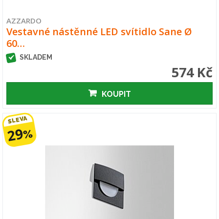
AZZARDO
Vestavné nástěnné LED svítidlo Sane Ø
60…
SKLADEM
574 Kč
KOUPIT
SLEVA
29
%