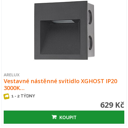
ARELUX
Vestavné nástěnné svítidlo XGHOST IP20
3000K…
1 - 2 TÝDNY
629 Kč
KOUPIT