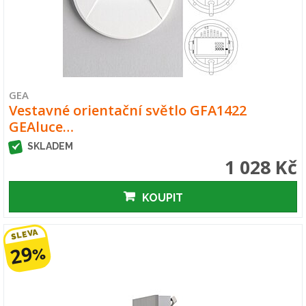
GEA
Vestavné orientační světlo GFA1422
GEAluce…
SKLADEM
1 028 Kč
KOUPIT
SLEVA
29
%