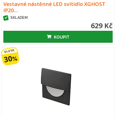
Vestavné nástěnné LED svítidlo XGHOST
IP20…
SKLADEM
629 Kč
KOUPIT
SLEVA
30
%