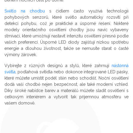
během nočních cest po domě.
Světlo na chodbu
s čidlem často využívá technologii
pohybových senzorů, které světlo automaticky rozsvítí při
detekci pohybu, což je praktické a úsporné řešení. Některé
modely orientačního osvětlení chodby jsou navíc vybaveny
stmívači, které umožňují nastavit intenzitu osvětlení přesně podle
vašich preferencí. Úsporné LED diody zajišťují nízkou spotřebu
energie a dlouhou životnost, takže se nemusíte starat o časté
výměny žárovek.
Vybírejte z různých designů a stylů, které zahrnují
nástěnná
světla
, podlahová svítidla nebo dokonce integrované LED pásky,
které můžete umístit podél stěn nebo schodišť. Noční osvětlení
dodá vaší chodbě nejen bezpečnost, ale také moderní vzhled.
Díky široké nabídce barev a materiálů můžete sladit osvětlení s
celkovým interiérem a vytvořit tak příjemnou atmosféru ve
vašem domově.