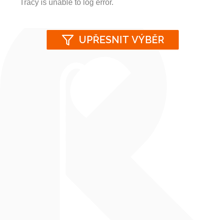
Retro stolní lampy
Tracy is unable to log error.
Vše
UPŘESNIT VÝBĚR