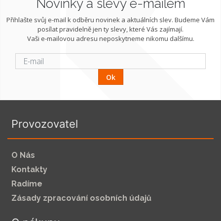
Novinky a slevy e-mailem
Přihlašte svůj e-mail k odběru novinek a aktuálních slev. Budeme Vám
posílat pravidelně jen ty slevy, které Vás zajímají.
Vaši e-mailovou adresu neposkytneme nikomu dalšímu.
Ok
Provozovatel
O Nás
Kontakty
Radíme
Zásady zpracování osobních údajů