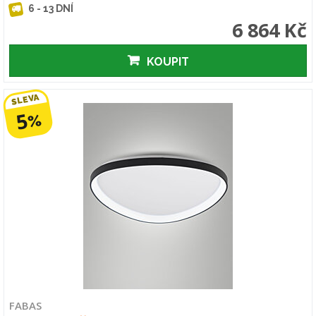
6 - 13 DNÍ
6 864 Kč
KOUPIT
SLEVA
5
%
FABAS