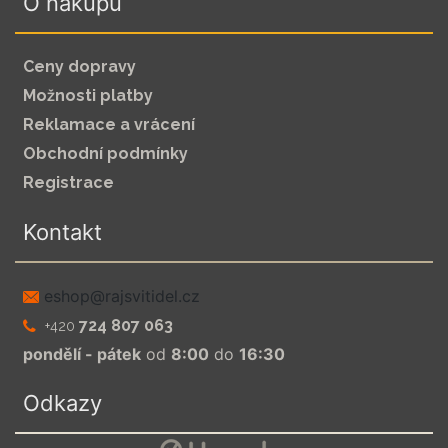
O nákupu
Ceny dopravy
Možnosti platby
Reklamace a vrácení
Obchodní podmínky
Registrace
Kontakt
zc.leditivsjar@pohse
724 807 063
+420
pondělí - pátek
od
8:00
do
16:30
Odkazy