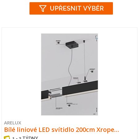
UPŘESNIT VÝBĚR
ARELUX
Bílé liniové LED svítidlo 200cm Xrope…
1 - 2 TÝDNY