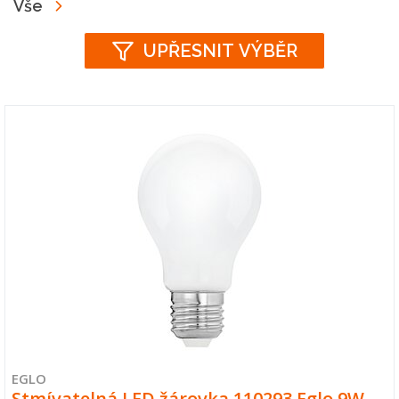
Vše
UPŘESNIT VÝBĚR
EGLO
Stmívatelná LED žárovka 110293 Eglo 9W…