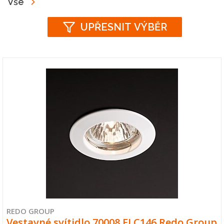
Vše
UPŘESNIT VÝBĚR
REDO GROUP
Vestavné svítidlo 70008 ELC146 Redo Group