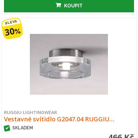
KOUPIT
SLEVA
30
%
RUGGIU LIGHTINGWEAR
Vestavné svítidlo G2047.04 RUGGIU…
SKLADEM
466 Kč