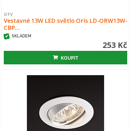
GTV
Vestavné 13W LED světlo Oris LD-ORW13W-
CBP…
SKLADEM
253 Kč
KOUPIT