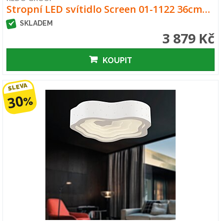
Stropní LED svítidlo Screen 01-1122 36cm…
SKLADEM
3 879 Kč
KOUPIT
SLEVA
30
%