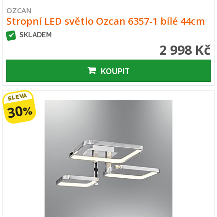
OZCAN
Stropní LED světlo Ozcan 6357-1 bílé 44cm
SKLADEM
2 998 Kč
KOUPIT
SLEVA
30
%