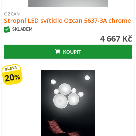
OZCAN
Stropní LED svítidlo Ozcan 5637-3A chrome
SKLADEM
4 667 Kč
KOUPIT
SLEVA
20
%