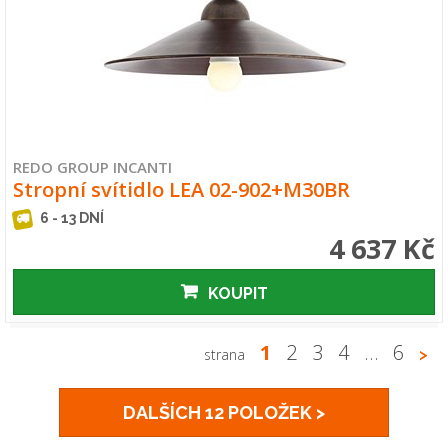
REDO GROUP INCANTI
Stropní svítidlo LEA 02-902+M30BR
6 - 13 DNÍ
4 637 Kč
KOUPIT
1
2
3
4
…
6
strana
>
DALŠÍCH 12 POLOŽEK >