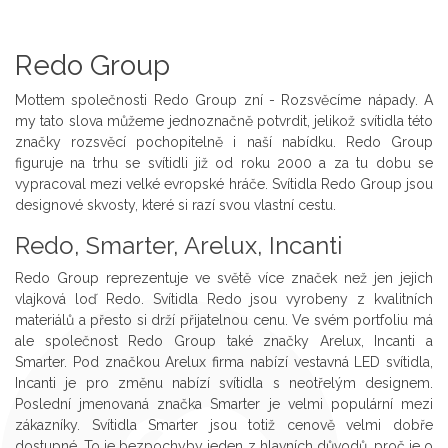
Redo Group
Mottem společnosti Redo Group zní - Rozsvěcíme nápady. A
my tato slova můžeme jednoznačně potvrdit, jelikož svítidla této
značky rozsvěcí pochopitelně i naší nabídku. Redo Group
figuruje na trhu se svítidli již od roku 2000 a za tu dobu se
vypracoval mezi velké evropské hráče. Svítidla Redo Group jsou
designové skvosty, které si razí svou vlastní cestu.
Redo, Smarter, Arelux, Incanti
Redo Group reprezentuje ve světě více značek než jen jejich
vlajková loď Redo. Svítidla Redo jsou vyrobeny z kvalitních
materiálů a přesto si drží přijatelnou cenu. Ve svém portfoliu má
ale společnost Redo Group také značky Arelux, Incanti a
Smarter. Pod značkou Arelux firma nabízí vestavná LED svítidla,
Incanti je pro změnu nabízí svítidla s neotřelým designem.
Poslední jmenovaná značka Smarter je velmi populární mezi
zákazníky. Svítidla Smarter jsou totiž cenově velmi dobře
dostupné. To je bezpochyby jeden z hlavních důvodů, proč je o