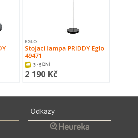
EGLO
DY
Stojací lampa PRIDDY Eglo
49471
3 - 5 DNÍ
2 190 Kč
Odkazy