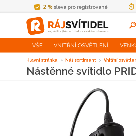
2 %
sleva pro registrované
VŠE
VNITŘNÍ OSVĚTLENÍ
VENK
Hlavní stránka
Náš sortiment
Vnitřní osvětle
Nástěnné svítidlo PRI