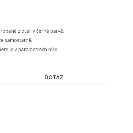
yrobené z oceli v černé barvě.
áte samostatně.
dete je v parametrech níže.
DOTAZ