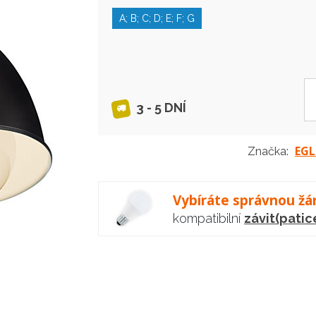
A; B; C; D; E; F; G
3 - 5 DNÍ
EG
Značka:
Vybíráte správnou žá
kompatibilní
závit(patic