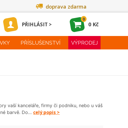
doprava zdarma
0
0 Kč
PŘIHLÁSIT
VKY
PŘÍSLUŠENSTVÍ
VÝPRODEJ
ory vaší kanceláře, firmy či podniku, nebo u váš
celý popis >
erné barvě. Do…