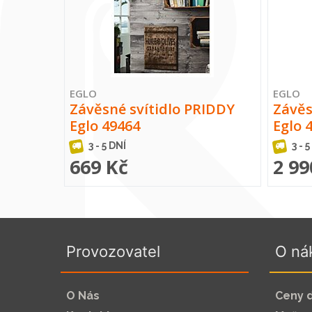
EGLO
EGLO
Závěsné svítidlo PRIDDY
Závěs
Eglo 49464
Eglo 
3 - 5 DNÍ
3 - 5
669 Kč
2 99
Provozovatel
O ná
O Nás
Ceny 