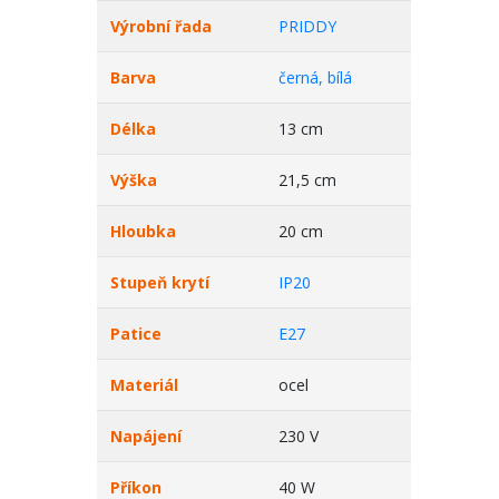
Výrobní řada
PRIDDY
Barva
černá, bílá
Délka
13 cm
Výška
21,5 cm
Hloubka
20 cm
Stupeň krytí
IP20
Patice
E27
Materiál
ocel
Napájení
230 V
Příkon
40 W