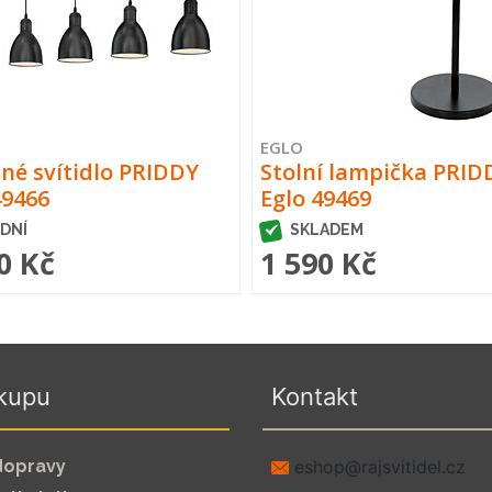
EGLO
né svítidlo PRIDDY
Stolní lampička PRID
49466
Eglo 49469
 DNÍ
SKLADEM
0 Kč
1 590 Kč
kupu
Kontakt
dopravy
zc.leditivsjar@pohse