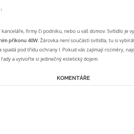
et
kanceláře, firmy či podniku, nebo u váš domov. Svítidlo je v
lním příkonu 40W.
Žárovka není součástí svítidla, tu si vybír
 a spadá pod třídu ochrany I. Pokud vás zajímají rozměry, naj
é řady a vytvořte si jedinečný estetický dojem.
KOMENTÁŘE