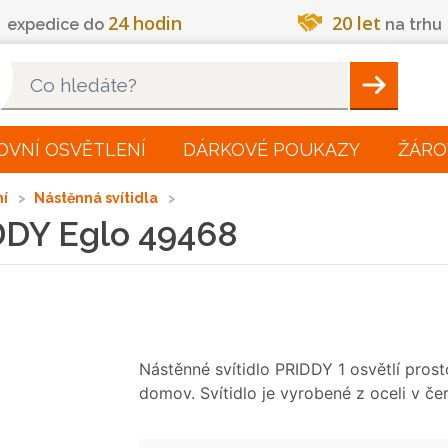
24 hodin
20 let
expedice do
na trhu
Hleadat
OVNÍ OSVĚTLENÍ
DÁRKOVÉ POUKAZY
ŽÁRO
ní
Nástěnná svítidla
DDY Eglo 49468
Nástěnné svítidlo PRIDDY 1 osvětlí prost
domov. Svítidlo je vyrobené z oceli v č