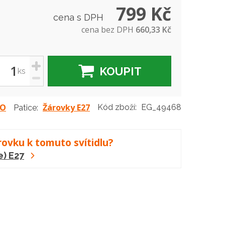
799 Kč
cena s DPH
cena bez DPH
660,33 Kč
+
KOUPIT
ks
-
LO
Žárovky E27
Kód zboží:
EG_49468
Patice:
rovku k tomuto svítidlu?
e) E27