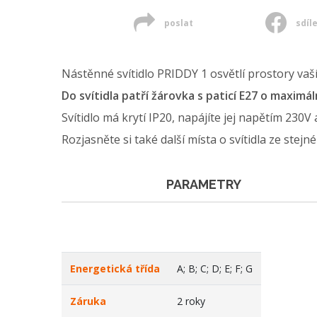
poslat
sdíl
Nástěnné svítidlo PRIDDY 1 osvětlí prostory vaší 
Do svítidla patří žárovka s paticí E27 o maximá
Svítidlo má krytí IP20, napájíte jej napětím 230V
Rozjasněte si také další místa o svítidla ze stejn
PARAMETRY
Energetická třída
A; B; C; D; E; F; G
Záruka
2 roky