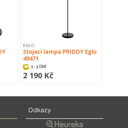
EGLO
DY
Stojací lampa PRIDDY Eglo
49471
3 - 5 DNÍ
2 190 Kč
Odkazy