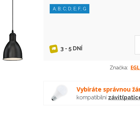
A; B; C; D; E; F; G
3 - 5 DNÍ
EG
Značka:
Vybíráte správnou žá
kompatibilní
závit(patic