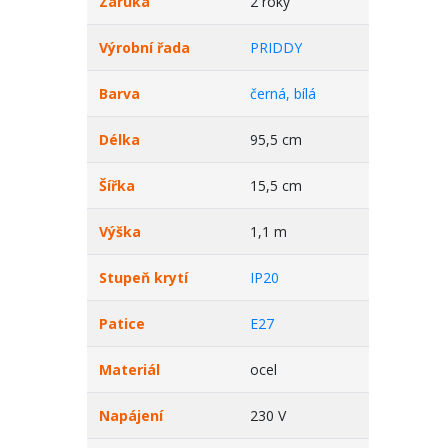
Záruka
2 roky
Výrobní řada
PRIDDY
Barva
černá, bílá
Délka
95,5 cm
Šířka
15,5 cm
Výška
1,1 m
Stupeň krytí
IP20
Patice
E27
Materiál
ocel
Napájení
230 V