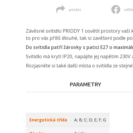
poslat
sdíl
Závěsné svítidlo PRIDDY 1 osvětlí prostory vaší 
to pro vás příliš dlouhé, tak si zavěšení podle po
Do svítidla patří žárovky s paticí E27 o maxim
Svítidlo má krytí IP20, napájíte jej napětím 230V
Rozjasněte si také další místa o svítidla ze stejn
PARAMETRY
Energetická třída
A; B; C; D; E; F; G