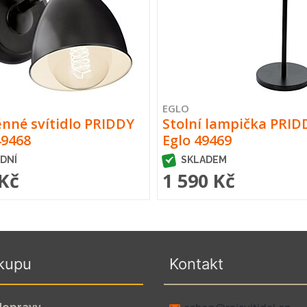
EGLO
nné svítidlo PRIDDY
Stolní lampička PRID
49468
Eglo 49469
 DNÍ
SKLADEM
 Kč
1 590 Kč
kupu
Kontakt