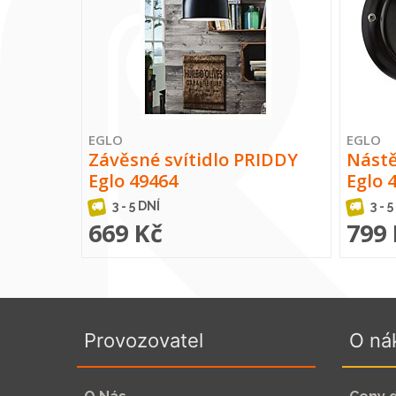
EGLO
EGLO
Závěsné svítidlo PRIDDY
Nástě
Eglo 49464
Eglo 
3 - 5 DNÍ
3 - 5
669 Kč
799
Provozovatel
O ná