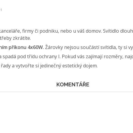
et
kanceláře, firmy či podniku, nebo u váš domov. Svítidlo dlouh
třeby zkrátíte.
álním příkonu 4x60W.
Žárovky nejsou součástí svítidla, ty si 
 a spadá pod třídu ochrany I. Pokud vás zajímají rozměry, naj
é řady a vytvořte si jedinečný estetický dojem.
KOMENTÁŘE