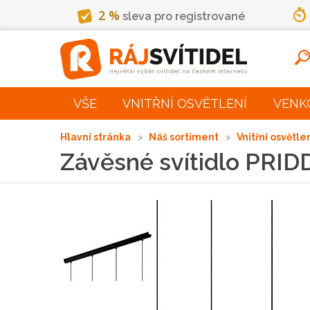
2 %
sleva pro registrované
VŠE
VNITŘNÍ OSVĚTLENÍ
VENK
Hlavní stránka
Náš sortiment
Vnitřní osvětle
Závěsné svítidlo PRID