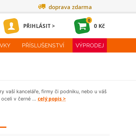
doprava zdarma
0
0 Kč
PŘIHLÁSIT
VKY
PŘÍSLUŠENSTVÍ
VÝPRODEJ
ry vaší kanceláře, firmy či podniku, nebo u váš
celý popis >
 oceli v černé …