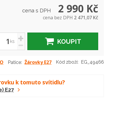
2 990 Kč
cena s DPH
cena bez DPH
2 471,07 Kč
+
KOUPIT
ks
-
LO
Žárovky E27
Kód zboží:
EG_49466
Patice:
rovku k tomuto svítidlu?
e) E27