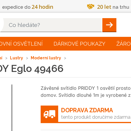
24 hodin
20 let
expedice do
na trhu
Hleadat
OVNÍ OSVĚTLENÍ
DÁRKOVÉ POUKAZY
ŽÁRO
ní
Lustry
Moderní lustry
DY Eglo 49466
Závěsné svítidlo PRIDDY 1 osvětlí prosto
domov. Svítidlo dlouhé 1m je vyrobené z
DOPRAVA ZDARMA
tento produkt doručíme zdarma