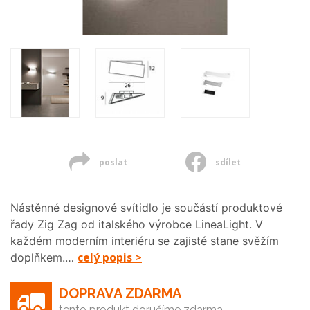
poslat
sdílet
Nástěnné designové svítidlo je součástí produktové
řady Zig Zag od italského výrobce LineaLight. V
každém moderním interiéru se zajisté stane svěžím
celý popis >
doplňkem.…
DOPRAVA ZDARMA
tento produkt doručíme zdarma