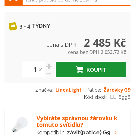
3 - 4 TÝDNY
2 485 Kč
cena s DPH
cena bez DPH
2 053,72 Kč
+
ks
KOUPIT
-
LineaLight
Žárovky G9
Značka:
Patice:
Kód zboží:
LL_6996
Vybíráte správnou žárovku k
tomuto svítidlu?
kompatibilní
závit(patice) G9