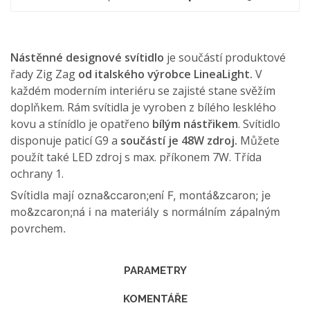
Nástěnné designové svítidlo
je součástí produktové
řady Zig Zag
od italského výrobce LineaLight.
V
každém moderním interiéru se zajisté stane svěžím
doplňkem. Rám svítidla je vyroben z bílého lesklého
kovu a stínídlo je opatřeno
bílým nástřikem
. Svítidlo
disponuje paticí G9 a
součástí je 48W zdroj.
Můžete
použít také LED zdroj s max. příkonem 7W.
Třída
ochrany 1.
Svítidla mají ozna&ccaron;ení F, montá&zcaron; je
mo&zcaron;ná i na materiály s normálním zápalným
povrchem.
PARAMETRY
KOMENTÁŘE