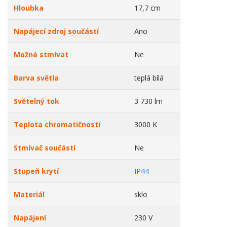
Hloubka
17,7 cm
Napájecí zdroj součástí
Ano
Možné stmívat
Ne
Barva světla
teplá bílá
Světelný tok
3 730 lm
Teplota chromatičnosti
3000 K
Stmívač součástí
Ne
Stupeň krytí
IP44
Materiál
sklo
Napájení
230 V