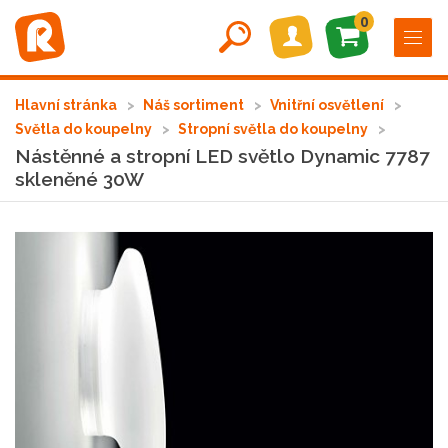
0
Hlavní stránka
Náš sortiment
Vnitřní osvětlení
Světla do koupelny
Stropní světla do koupelny
Nástěnné a stropní LED světlo Dynamic 7787
skleněné 30W