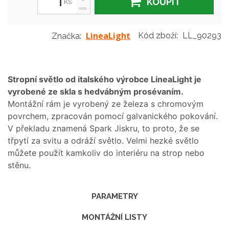
ks
KOUPIT
-
LineaLight
Kód zboží:
LL_90293
Značka:
Stropní světlo od italského výrobce LineaLight je
vyrobené ze skla s hedvábným prosévaním.
Montážní rám je vyrobený ze železa s chromovým
povrchem, zpracován pomocí galvanického pokování.
V překladu znamená Spark Jiskru, to proto, že se
třpytí za svitu a odráží světlo. Velmi hezké světlo
můžete použít kamkoliv do interiéru na strop nebo
stěnu.
PARAMETRY
MONTÁŽNÍ LISTY