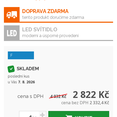
DOPRAVA ZDARMA
tento produkt doručíme zdarma
LED SVÍTIDLO
moderní a úsporné provedení
F
SKLADEM
poslední kus
7. 8. 2026
u Vás
2 822 Kč
cena s DPH
4 032 Kč
cena bez DPH
2 332,4 Kč
+