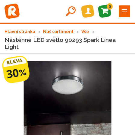
0
Hlavní stránka
Náš sortiment
Vše
Nástěnné LED světlo 90293 Spark Linea
Light
SLEVA
30
%