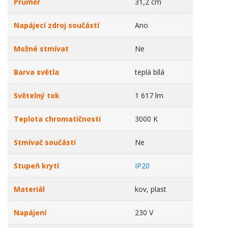
Průměr
31,2 cm
Napájecí zdroj součástí
Ano
Možné stmívat
Ne
Barva světla
teplá bílá
Světelný tok
1 617 lm
Teplota chromatičnosti
3000 K
Stmívač součástí
Ne
Stupeň krytí
IP20
Materiál
kov, plast
Napájení
230 V