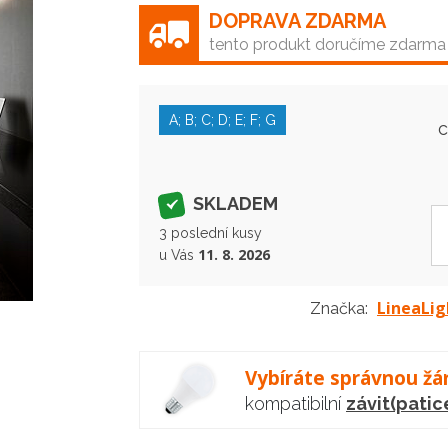
DOPRAVA ZDARMA
tento produkt doručíme zdarma
A; B; C; D; E; F; G
SKLADEM
3 poslední kusy
11. 8. 2026
u Vás
LineaLig
Značka:
Vybíráte správnou žá
kompatibilní
závit(patic