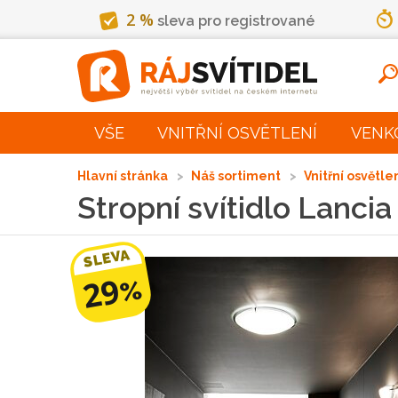
2 %
sleva pro registrované
VŠE
VNITŘNÍ OSVĚTLENÍ
VENK
Hlavní stránka
Náš sortiment
Vnitřní osvětle
Stropní svítidlo Lanci
SLEVA
29
%