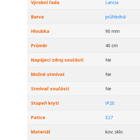
Výrobní řada
Lancia
Barva
průhledná
Hloubka
90 mm
Průměr
40 cm
Napájecí zdroj součástí
Ne
Možné stmívat
Ne
Stmívač součástí
Ne
Stupeň krytí
IP20
Patice
E27
Materiál
kov; sklo