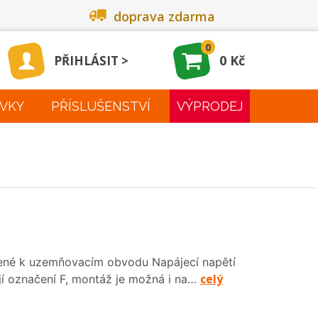
doprava zdarma
0
0 Kč
PŘIHLÁSIT
VKY
PŘÍSLUŠENSTVÍ
VÝPRODEJ
ojené k uzemňovacím obvodu Napájecí napětí
celý
jí označení F, montáž je možná i na…