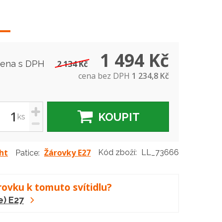
1 494 Kč
cena s DPH
2 134 Kč
cena bez DPH
1 234,8 Kč
+
KOUPIT
ks
-
ht
Žárovky E27
Kód zboží:
LL_73666
Patice:
rovku k tomuto svítidlu?
e) E27