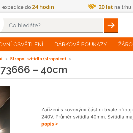
24 hodin
20 let
expedice do
na trhu
Hleadat
OVNÍ OSVĚTLENÍ
DÁRKOVÉ POUKAZY
ŽÁRO
ní
Stropní svítidla (stropnice)
a 73666 – 40cm
Zařízení s kovovými částmi trvale přip
240V. Průměr svítidla 40mm. Svítidla ma
popis >