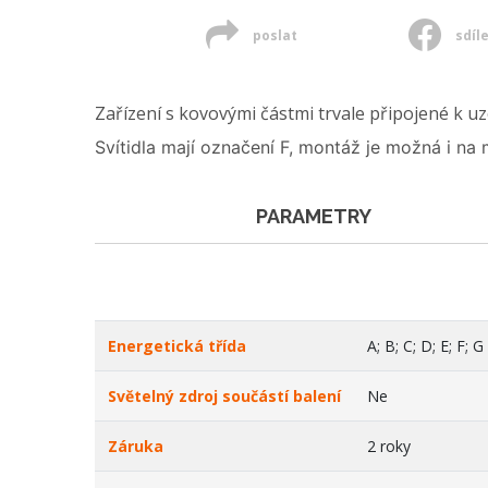
poslat
sdíl
Zařízení s kovovými částmi trvale připojené k 
Svítidla mají označení F, montáž je možná i n
PARAMETRY
Energetická třída
A; B; C; D; E; F; G
Světelný zdroj součástí balení
Ne
Záruka
2 roky