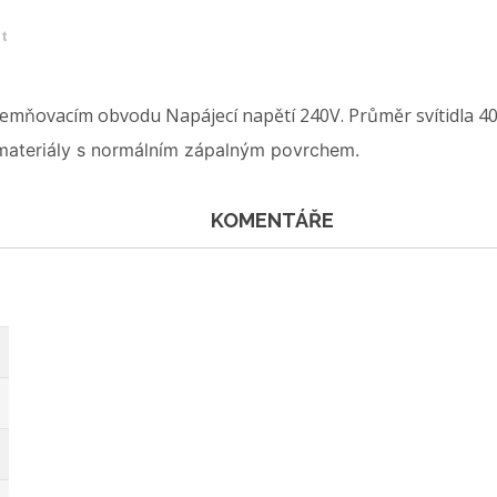
et
uzemňovacím obvodu Napájecí napětí 240V. Průměr svítidla 
a materiály s normálním zápalným povrchem.
KOMENTÁŘE