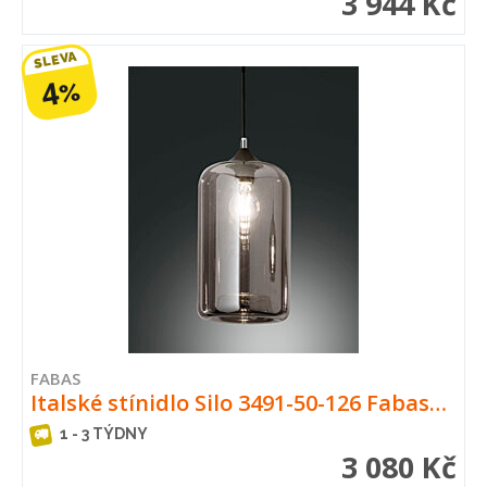
3 944 Kč
SLEVA
4
%
FABAS
Italské stínidlo Silo 3491-50-126 Fabas…
1 - 3 TÝDNY
3 080 Kč