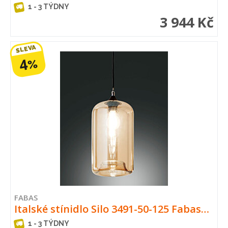
1 - 3 TÝDNY
3 944 Kč
SLEVA
4
%
FABAS
Italské stínidlo Silo 3491-50-125 Fabas…
1 - 3 TÝDNY