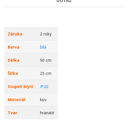
DOTAZ
Záruka
2 roky
Barva
bílá
Délka
90 cm
Šířka
25 cm
Stupeň krytí
IP20
Materiál
kov
Tvar
hranaté