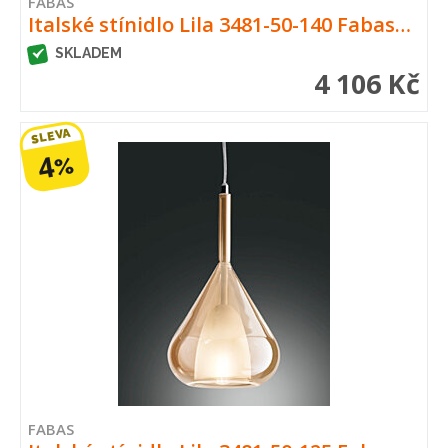
FABAS
Italské stínidlo Lila 3481-50-140 Fabas…
SKLADEM
4 106 Kč
SLEVA
4
%
FABAS