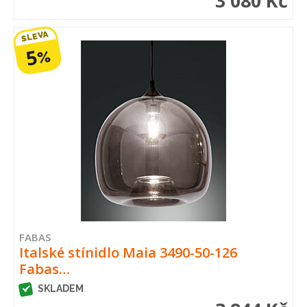
3 080 Kč
SLEVA
5
%
FABAS
Italské stínidlo Maia 3490-50-126
Fabas…
SKLADEM