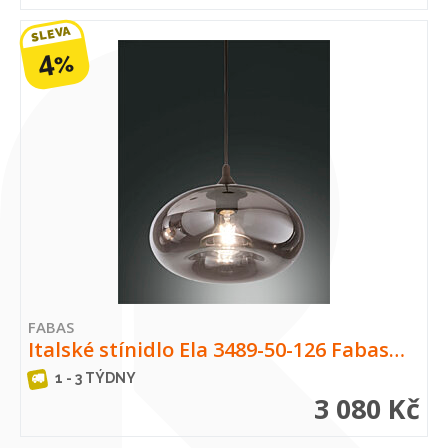
SLEVA
4
%
FABAS
Italské stínidlo Ela 3489-50-126 Fabas…
1 - 3 TÝDNY
3 080 Kč