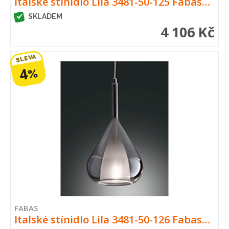
Italské stínidlo Lila 3481-50-125 Fabas…
SKLADEM
4 106 Kč
SLEVA
4
%
FABAS
Italské stínidlo Lila 3481-50-126 Fabas…