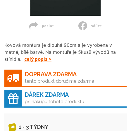
poslat
sdílet
Kovová montura je dlouhá 90cm a je vyrobena v
matné, bílé barvě. Na montuře je 5kusů vývodů na
celý popis >
stínidla.
DOPRAVA ZDARMA
tento produkt doručíme zdarma
DÁREK ZDARMA
při nákupu tohoto produktu
1 - 3 TÝDNY