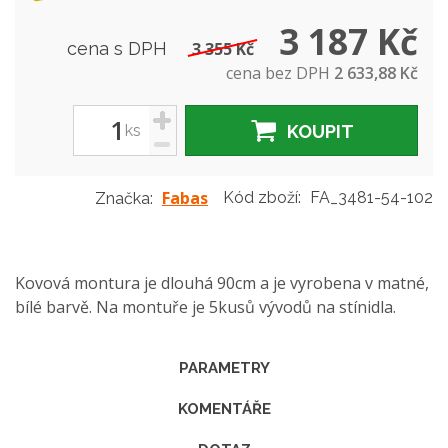
3 187 Kč
cena s DPH
3 355 Kč
cena bez DPH
2 633,88 Kč
+
ks
KOUPIT
-
Fabas
Kód zboží:
FA_3481-54-102
Značka:
Kovová montura je dlouhá 90cm a je vyrobena v matné,
bílé barvě. Na montuře je 5kusů vývodů na stínidla.
PARAMETRY
KOMENTÁŘE