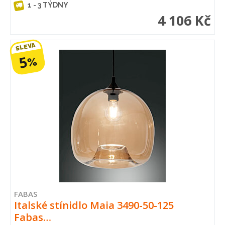
1 - 3 TÝDNY
4 106 Kč
SLEVA
5
%
FABAS
Italské stínidlo Maia 3490-50-125
Fabas…