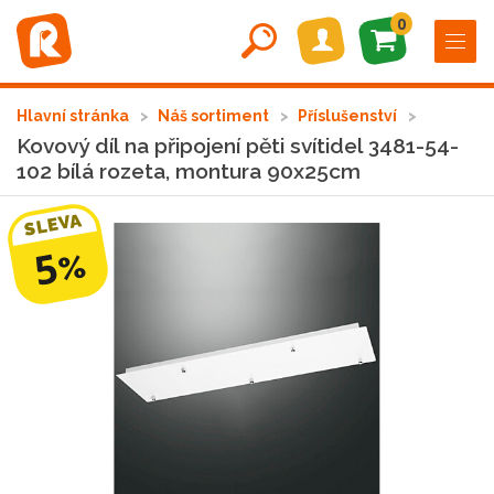
0
Hlavní stránka
Náš sortiment
Příslušenství
Kovový díl na připojení pěti svítidel 3481-54-
102 bílá rozeta, montura 90x25cm
SLEVA
5
%