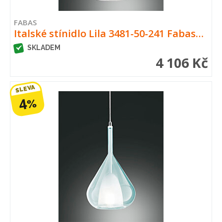
FABAS
Italské stínidlo Lila 3481-50-241 Fabas…
SKLADEM
4 106 Kč
SLEVA
4
%