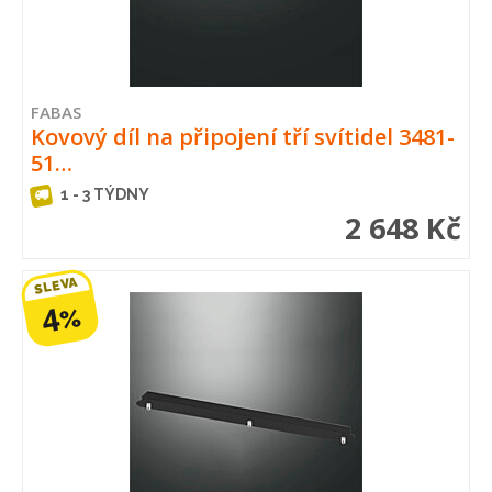
FABAS
Kovový díl na připojení tří svítidel 3481-
51…
1 - 3 TÝDNY
2 648 Kč
SLEVA
4
%