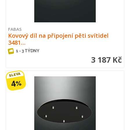
FABAS
Kovový díl na připojení pěti svítidel
3481…
1 - 3 TÝDNY
3 187 Kč
SLEVA
4
%