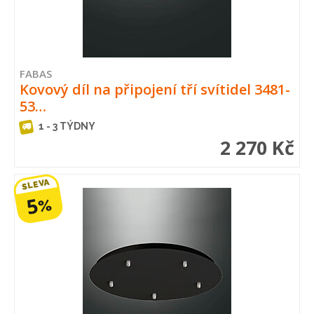
FABAS
Kovový díl na připojení tří svítidel 3481-
53…
1 - 3 TÝDNY
2 270 Kč
SLEVA
5
%