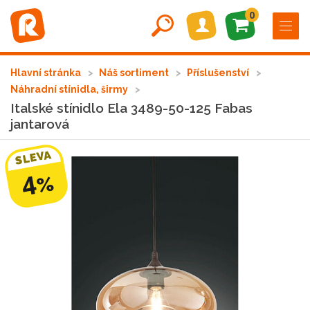
0
Hlavní stránka
Náš sortiment
Příslušenství
Náhradní stínidla, širmy
Italské stínidlo Ela 3489-50-125 Fabas
jantarová
SLEVA
4
%