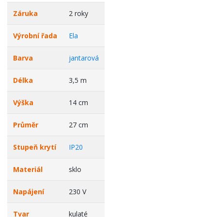
Záruka
2 roky
Výrobní řada
Ela
Barva
jantarová
Délka
3,5 m
Výška
14 cm
Průměr
27 cm
Stupeň krytí
IP20
Materiál
sklo
Napájení
230 V
Tvar
kulaté