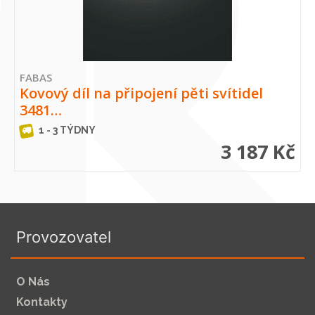
FABAS
Kovový díl na připojení pěti svítidel
3481…
1 - 3 TÝDNY
3 187 Kč
Provozovatel
O Nás
Kontakty