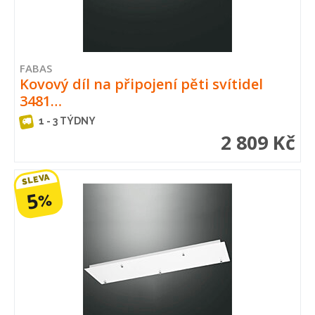
FABAS
Kovový díl na připojení pěti svítidel
3481…
1 - 3 TÝDNY
2 809 Kč
SLEVA
5
%