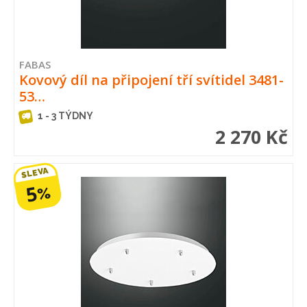
FABAS
Kovový díl na připojení tří svítidel 3481-
53…
1 - 3 TÝDNY
2 270 Kč
SLEVA
5
%