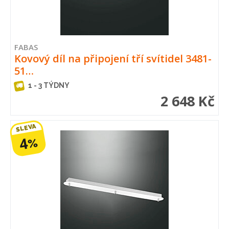
FABAS
Kovový díl na připojení tří svítidel 3481-
51…
1 - 3 TÝDNY
2 648 Kč
SLEVA
4
%