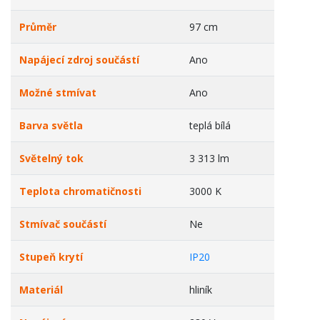
Průměr
97 cm
Napájecí zdroj součástí
Ano
Možné stmívat
Ano
Barva světla
teplá bílá
Světelný tok
3 313 lm
Teplota chromatičnosti
3000 K
Stmívač součástí
Ne
Stupeň krytí
IP20
Materiál
hliník