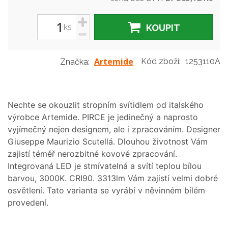
+
ks
KOUPIT
-
Artemide
Kód zboží:
1253110A
Značka:
Nechte se okouzlit stropním svítidlem od italského
výrobce Artemide. PIRCE je jedinečný a naprosto
vyjímečný nejen designem, ale i zpracováním. Designer
Giuseppe Maurizio Scutellá. Dlouhou životnost Vám
zajistí téměř nerozbitné kovové zpracování.
Integrovaná LED je stmívatelná a svítí teplou bílou
barvou, 3000K. CRI90. 3313lm Vám zajistí velmi dobré
osvětlení. Tato varianta se vyrábí v něvinném bílém
provedení.