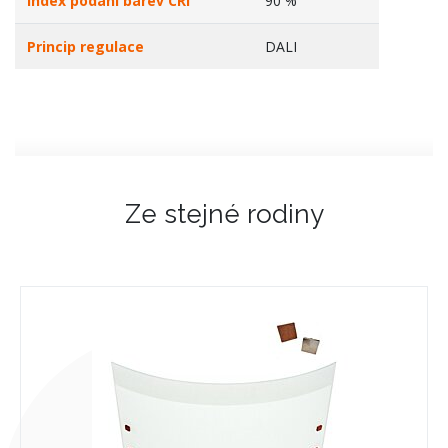
Index podání barev CRI
90 %
Princip regulace
DALI
Ze stejné rodiny