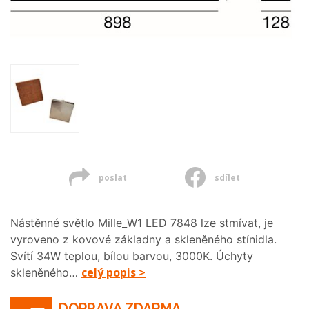
poslat
sdílet
Nástěnné světlo Mille_W1 LED 7848 lze stmívat, je
vyroveno z kovové základny a skleněného stínidla.
Svítí 34W teplou, bílou barvou, 3000K. Úchyty
celý popis >
skleněného…
DOPRAVA ZDARMA