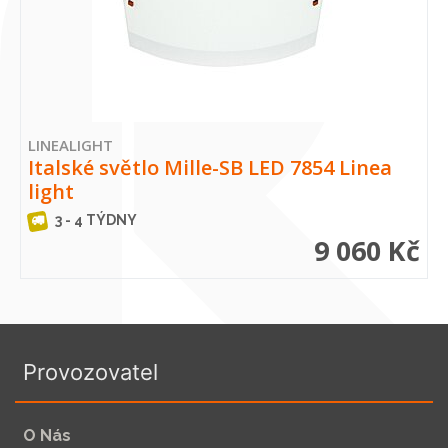
LINEALIGHT
Italské světlo Mille-SB LED 7854 Linea
light
3 - 4 TÝDNY
9 060 Kč
Provozovatel
O Nás