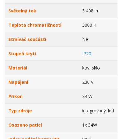
Světelný tok
3 408 lm
Teplota chromatičnosti
3000 K
Stmívač součástí
Ne
Stupeň krytí
IP20
Materiál
kov, sklo
Napájení
230 V
Příkon
34 W
Typ zdroje
integrovaný; led
Osazeno paticí
1x 34W