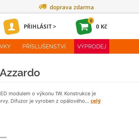
doprava zdarma
0
0 Kč
PŘIHLÁSIT
VKY
PŘÍSLUŠENSTVÍ
VÝPRODEJ
 Azzardo
 LED modulem o výkonu 1W. Konstrukce je
celý
arvy. Difuzor je vyroben z opálového…