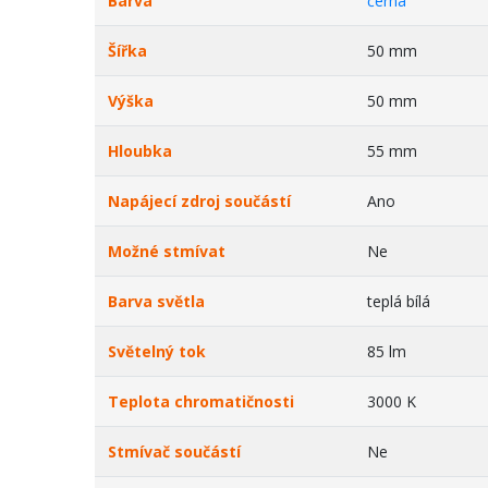
Barva
černá
Šířka
50 mm
Výška
50 mm
Hloubka
55 mm
Napájecí zdroj součástí
Ano
Možné stmívat
Ne
Barva světla
teplá bílá
Světelný tok
85 lm
Teplota chromatičnosti
3000 K
Stmívač součástí
Ne