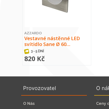
AZZARDO
Vestavné nástěnné LED
svítidlo Sane Ø 60…
3 - 5 DNÍ
820 Kč
Provozovatel
O ná
O Nás
Ceny 