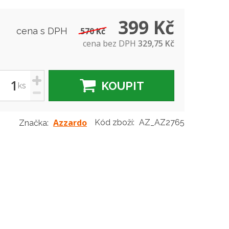
399 Kč
cena s DPH
570 Kč
cena bez DPH
329,75 Kč
+
KOUPIT
ks
-
Azzardo
Kód zboží:
AZ_AZ2765
Značka: