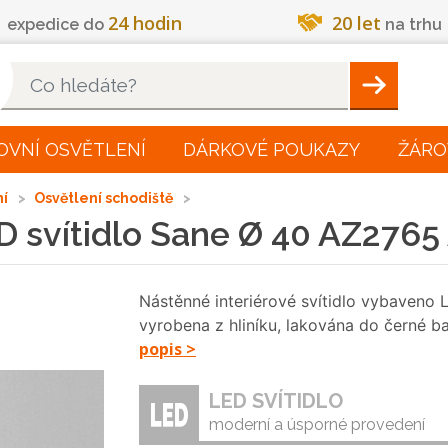
24 hodin
20 let
expedice do
na trhu
Hleadat
OVNÍ OSVĚTLENÍ
DÁRKOVÉ POUKAZY
ŽÁRO
ní
Osvětlení schodiště
 svítidlo Sane Ø 40 AZ2765
Nástěnné interiérové svítidlo vybaveno
vyrobena z hliníku, lakována do černé b
popis >
LED SVÍTIDLO
moderní a úsporné provedení