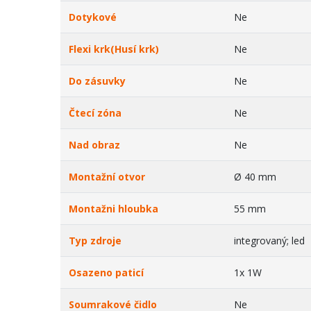
Dotykové
Ne
Flexi krk(Husí krk)
Ne
Do zásuvky
Ne
Čtecí zóna
Ne
Nad obraz
Ne
Montažní otvor
Ø 40 mm
Montažni hloubka
55 mm
Typ zdroje
integrovaný; led
Osazeno paticí
1x 1W
Soumrakové čidlo
Ne