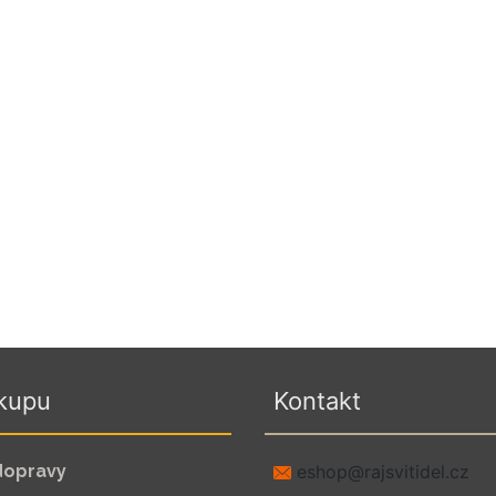
kupu
Kontakt
dopravy
zc.leditivsjar@pohse