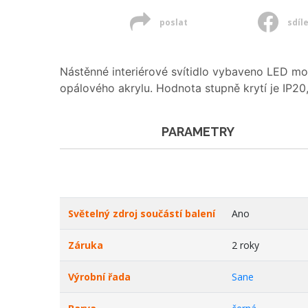
poslat
sdíl
Nástěnné interiérové svítidlo vybaveno LED mod
opálového akrylu. Hodnota stupně krytí je IP20
PARAMETRY
Světelný zdroj součástí balení
Ano
Záruka
2 roky
Výrobní řada
Sane