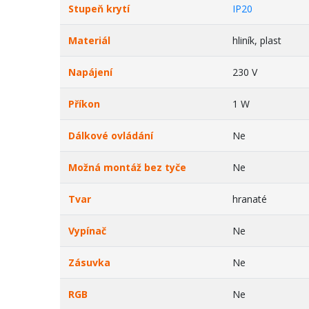
Stupeň krytí
IP20
Materiál
hliník, plast
Napájení
230 V
Příkon
1 W
Dálkové ovládání
Ne
Možná montáž bez tyče
Ne
Tvar
hranaté
Vypínač
Ne
Zásuvka
Ne
RGB
Ne