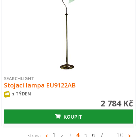
SEARCHLIGHT
Stojací lampa EU9122AB
1 TÝDEN
2 784 Kč
KOUPIT
1
2
3
4
5
6
7
…
10
strana
<
>