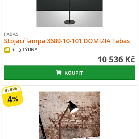
FABAS
Stojací lampa 3689-10-101 DOMIZIA Fabas
1 - 3 TÝDNY
10 536 Kč
KOUPIT
SLEVA
4
%