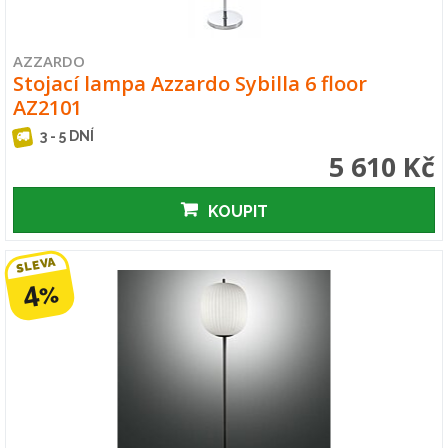
AZZARDO
Stojací lampa Azzardo Sybilla 6 floor
AZ2101
3 - 5 DNÍ
5 610 Kč
KOUPIT
SLEVA
4
%