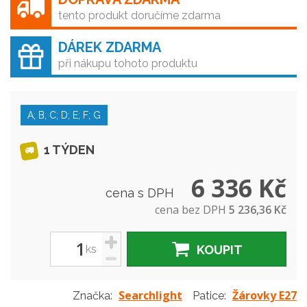
tento produkt doručíme zdarma
DÁREK ZDARMA
při nákupu tohoto produktu
A; B; C; D; E; F; G
1 TÝDEN
6 336 Kč
cena s DPH
cena bez DPH
5 236,36 Kč
+
ks
KOUPIT
-
Searchlight
Žárovky E27
Značka:
Patice: