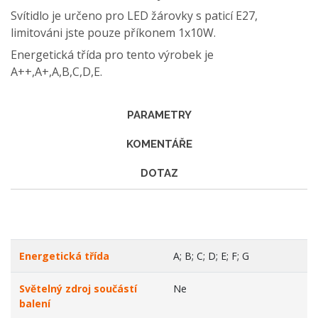
Svítidlo je určeno pro LED žárovky s paticí E27,
limitováni jste pouze příkonem 1x10W.
Energetická třída pro tento výrobek je
A++,A+,A,B,C,D,E.
PARAMETRY
KOMENTÁŘE
DOTAZ
Energetická třída
A; B; C; D; E; F; G
Světelný zdroj součástí
Ne
balení