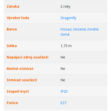
Záruka
2 roky
Výrobní řada
Dragonfly
Barva
mosaz; červená; modrá;
černá
Délka
1,73 m
Napájecí zdroj součástí
Ne
Možné stmívat
Ne
Stmívač součástí
Ne
Stupeň krytí
IP20
Patice
E27