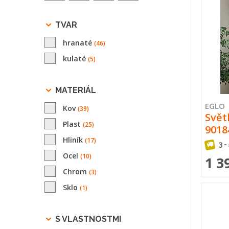
TVAR
hranaté
(46)
kulaté
(5)
MATERIÁL
EGLO
Kov
(39)
Svět
Plast
(25)
9018
Hliník
(17)
3 -
Ocel
(10)
1 3
Chrom
(3)
Sklo
(1)
S VLASTNOSTMI