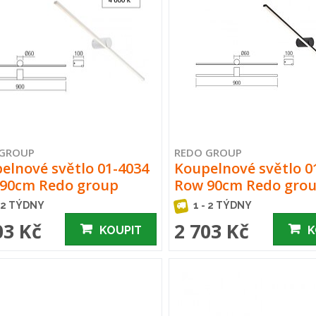
 GROUP
REDO GROUP
elnové světlo 01-4034
Koupelnové světlo 0
90cm Redo group
Row 90cm Redo gro
- 2 TÝDNY
1 - 2 TÝDNY
03 Kč
2 703 Kč
KOUPIT
K