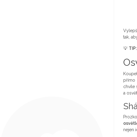
Vylepš
tak, a
💡
TIP:
Osv
Koupel
přímo 
chvíle
a osvět
Shá
Prozko
osvětl
nejen 