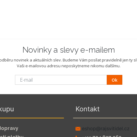
Novinky a slevy e-mailem
k odběru novinek a aktuálních slev. Budeme Vám posílat pravidelně jen ty sle
Vaši e-mailovou adresu neposkytneme nikomu dalšímu.
Ok
kupu
Kontakt
dopravy
zc.leditivsjar@pohse