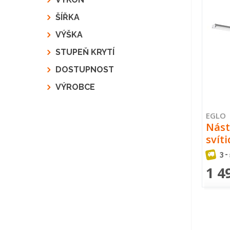
ŠÍŘKA
VÝŠKA
STUPEŇ KRYTÍ
DOSTUPNOST
VÝROBCE
EGLO
Nást
svít
3 -
1 4