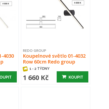
REDO GROUP
1-4030
Koupelnové světlo 01-4032
up
Row 60cm Redo group
1 - 2 TÝDNY
1 660 Kč
OUPIT
KOUPIT