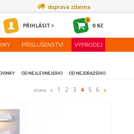
doprava zdarma
0
0 Kč
PŘIHLÁSIT
VKY
PŘÍSLUŠENSTVÍ
VÝPRODEJ
OVINKY
OD NEJLEVNĚJŠÍHO
OD NEJDRAŽŠÍHO
1
2
3
4
5
6
strana
<
>