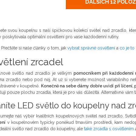
DALŠÍCH 12 POLOŽ
ete svou koupelnu s naší špičkovou kolekcí světel nad zrcadlo, kter
by poskytovala optimální osvětlení pro vaše každodenní rutiny.
Přečtěte si naše články o tom, jak
vybrat správné osvětlení
a
co je to
ětlení zrcadel
nové světlo nad zrcadlo je velkým
pomocníkem při každodenní r
na zrcadlo nebo pod něj. Ať už si vyberete možnost variabilního n
 strávené v koupelně.
Konečně na sebe dámy dobře uvidí při líčení, 
lují pouze plochu zrcadla, která je pro vás důležitá. Alternativně vám
níte LED světlo do koupelny nad zr
umejte náš výběr kvalitních koupelnových světel nad zrcadlo. Svít
ení
v koupelnovém typicky poněkud tmavším prostředí, kam nedopad
ideální světlo nad zrcadlo do koupelny, ale
také zrcadla s osvětlením