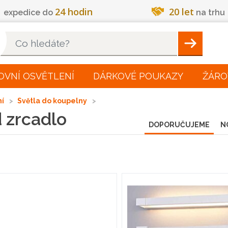
24 hodin
20 let
expedice do
na trhu
Hleadat
OVNÍ OSVĚTLENÍ
DÁRKOVÉ POUKAZY
ŽÁRO
ní
Světla do koupelny
 zrcadlo
DOPORUČUJEME
N