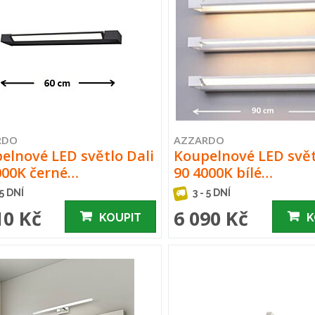
RDO
AZZARDO
elnové LED světlo Dali
Koupelnové LED svět
000K černé…
90 4000K bílé…
 5 DNÍ
3 - 5 DNÍ
10 Kč
6 090 Kč
KOUPIT
K