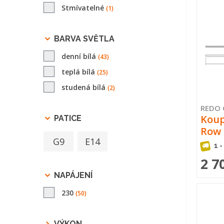
Stmívatelné
(1)
BARVA SVĚTLA
denní bílá
(43)
teplá bílá
(25)
studená bílá
(2)
REDO
Koup
PATICE
Row 
G9
E14
1 
2 7
NAPÁJENÍ
230
(50)
VÝKON