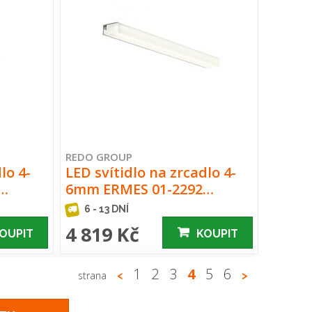
REDO GROUP
lo 4-
LED svítidlo na zrcadlo 4-
1…
6mm ERMES 01-2292…
6 - 13 DNÍ
4 819 Kč
OUPIT
KOUPIT
1
2
3
4
5
6
strana
<
>