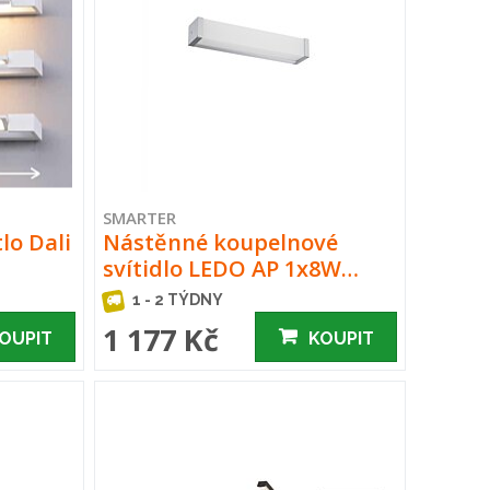
SMARTER
lo Dali
Nástěnné koupelnové
svítidlo LEDO AP 1x8W…
1 - 2 TÝDNY
1 177 Kč
OUPIT
KOUPIT