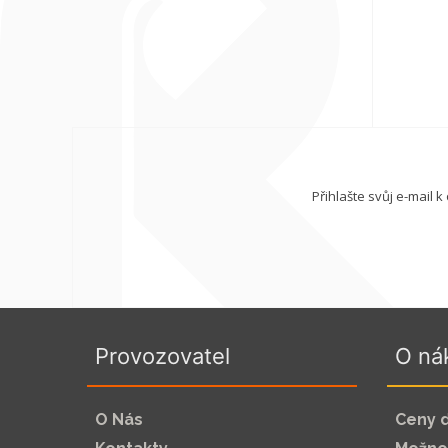
Přihlašte svůj e-mail 
Provozovatel
O ná
O Nás
Ceny 