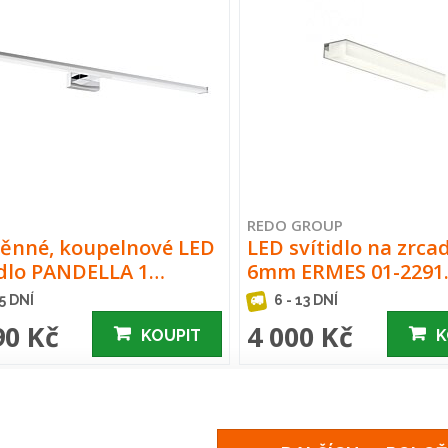
REDO GROUP
ěnné, koupelnové LED
LED svítidlo na zrcad
idlo PANDELLA 1…
6mm ERMES 01-229
 5 DNÍ
6 - 13 DNÍ
90 Kč
4 000 Kč
KOUPIT
K