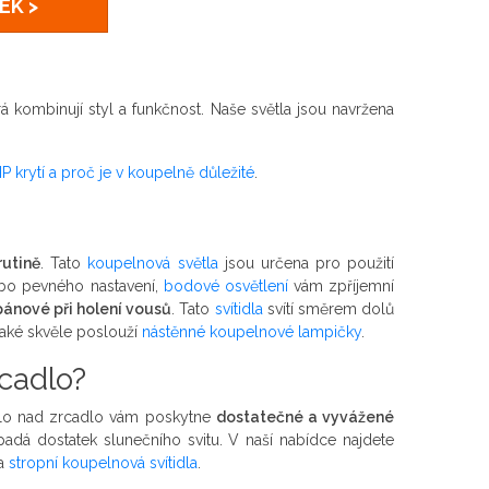
EK >
á kombinují styl a funkčnost. Naše světla jsou navržena
 IP krytí a proč je v koupelně důležité
.
utině
. Tato
koupelnová světla
jsou určena pro použití
ebo pevného nastavení,
bodové osvětlení
vám zpříjemní
pánové při holení vousů
. Tato
svítidla
svítí směrem dolů
 také skvěle poslouží
nástěnné koupelnové lampičky
.
cadlo?
idlo nad zrcadlo vám poskytne
dostatečné a vyvážené
á dostatek slunečního svitu. V naší nabídce najdete
a
stropní koupelnová svítidla
.