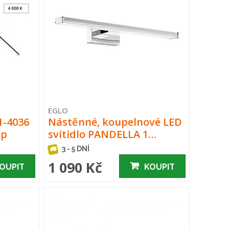
EGLO
1-4036
Nástěnné, koupelnové LED
up
svítidlo PANDELLA 1…
3 - 5 DNÍ
1 090 Kč
OUPIT
KOUPIT