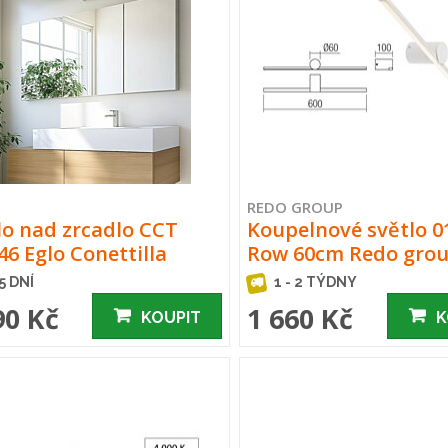
REDO GROUP
lo nad zrcadlo CCT
Koupelnové světlo 0
46 Eglo Conettilla
Row 60cm Redo gro
 5 DNÍ
1 - 2 TÝDNY
90 Kč
1 660 Kč
KOUPIT
K