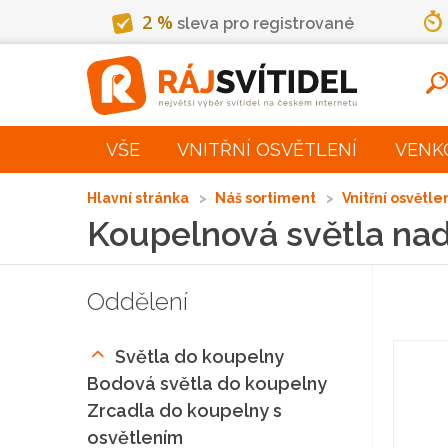
2 %
sleva pro registrované
VŠE
VNITŘNÍ OSVĚTLENÍ
VENK
Hlavní stránka
Náš sortiment
Vnitřní osvětle
Koupelnová světla nad
Oddělení
Světla do koupelny
Bodová světla do koupelny
Zrcadla do koupelny s
osvětlením