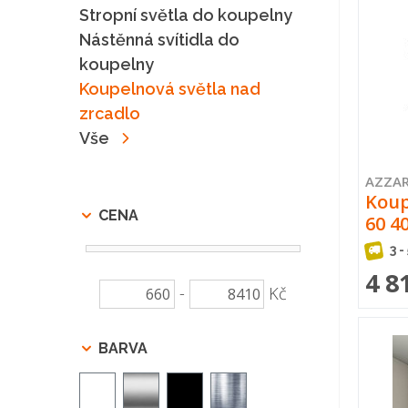
Stropní světla do koupelny
Nástěnná svítidla do
koupelny
Koupelnová světla nad
zrcadlo
Vše
AZZA
Koup
CENA
60 4
3 -
4 8
-
Kč
BARVA
Bílá
Chrom
Černá
Stříbrná