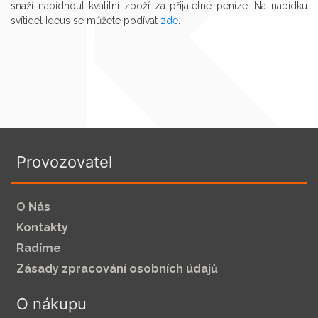
snaží nabídnout kvalitní zboží za přijatelné peníze. Na nabídku
svítidel Ideus se můžete podívat
zde
.
Provozovatel
O Nás
Kontakty
Radíme
Zásady zpracování osobních údajů
O nákupu