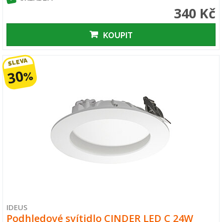
340 Kč
KOUPIT
SLEVA
30
%
IDEUS
Podhledové svítidlo CINDER LED C 24W