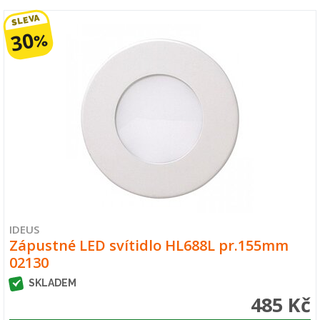
SLEVA
30
%
IDEUS
Zápustné LED svítidlo HL688L pr.155mm
02130
SKLADEM
485 Kč