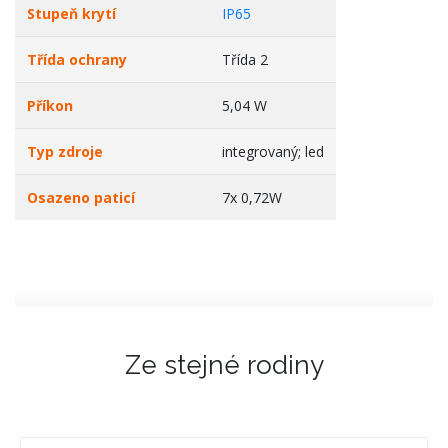
Stupeň krytí
IP65
Třída ochrany
Třída 2
Příkon
5,04 W
Typ zdroje
integrovaný; led
Osazeno paticí
7x 0,72W
Ze stejné rodiny