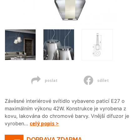
poslat
sdílet
Závěsné interiérové svítidlo vybaveno paticí E27 o
maximálním výkonu 42W. Konstrukce je vyrobena z
kovu, lakována do chromové barvy. Vnější difuzor je
celý popis >
vyroben…
DOPRAVA ZDARMA