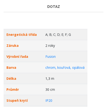
DOTAZ
Energetická třída
A; B; C; D; E; F; G
Záruka
2 roky
Výrobní řada
Fusion
Barva
chrom, kouřová, opálová
Délka
1,3 m
Průměr
30 cm
Stupeň krytí
IP20