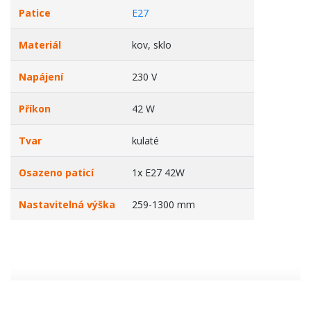
Patice
E27
Materiál
kov, sklo
Napájení
230 V
Příkon
42 W
Tvar
kulaté
Osazeno paticí
1x E27 42W
Nastavitelná výška
259-1300 mm