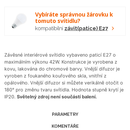
Vybíráte správnou žárovku k
tomuto svítidlu?
kompatibilní
závit(patice) E27
Závěsné interiérové svítidlo vybaveno paticí E27 o
maximálním výkonu 42W. Konstrukce je vyrobena z
kovu, lakována do chromové barvy. Vnější difuzor je
vyroben z foukaného kouřového skla, vnitřní z
opálového. Vnější difuzor si můžete verikálně otočit o
180° pro změnu tvaru svítidla. Hodnota stupně krytí je
IP20.
Světelný zdroj není součástí balení.
PARAMETRY
KOMENTÁŘE