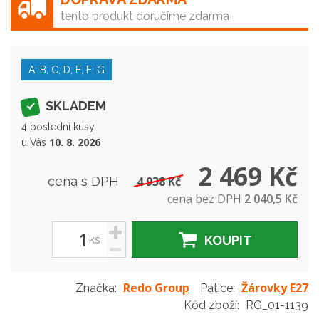
tento produkt doručíme zdarma
A; B; C; D; E; F; G
SKLADEM
4 poslední kusy
10. 8. 2026
u Vás
2 469 Kč
cena s DPH
4 938 Kč
cena bez DPH
2 040,5 Kč
+
ks
KOUPIT
-
Redo Group
Žárovky E27
Značka:
Patice:
Kód zboží:
RG_01-1139