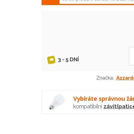
3 - 5 DNÍ
Azzard
Značka:
Vybíráte správnou žá
kompatibilní
závit(patic