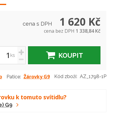
1 620 Kč
cena s DPH
cena bez DPH
1 338,84 Kč
+
KOUPIT
ks
-
o
Žárovky G9
Kód zboží:
AZ_1798-1P
Patice:
rovku k tomuto svítidlu?
e) G9