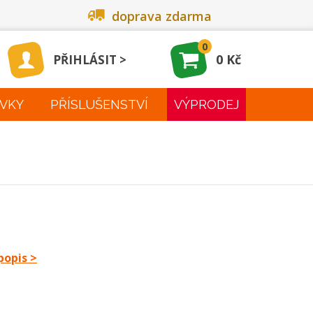
doprava zdarma
0
0 Kč
PŘIHLÁSIT
VKY
PŘÍSLUŠENSTVÍ
VÝPRODEJ
popis >