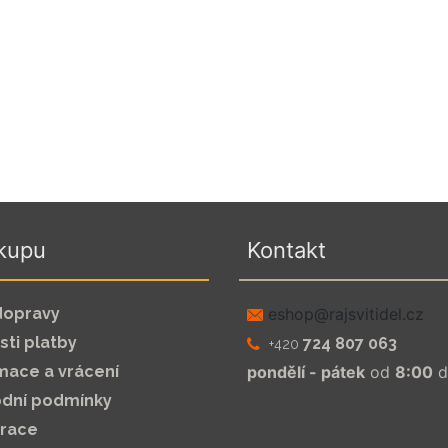
kupu
Kontakt
dopravy
zc.leditivsjar@pohse
ti platby
724 807 063
+420
mace a vrácení
pondělí - pátek
od
8:00
d
dní podmínky
trace