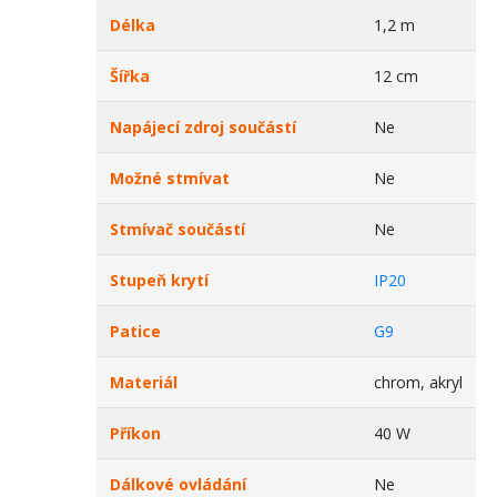
Délka
1,2 m
Šířka
12 cm
Napájecí zdroj součástí
Ne
Možné stmívat
Ne
Stmívač součástí
Ne
Stupeň krytí
IP20
Patice
G9
Materiál
chrom, akryl
Příkon
40 W
Dálkové ovládání
Ne