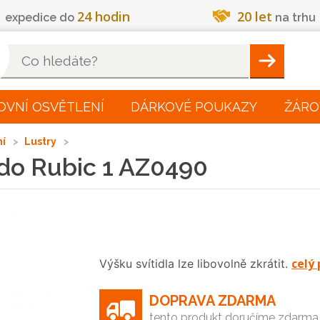
24 hodin
20 let
expedice do
na trhu
Hleadat
OVNÍ OSVĚTLENÍ
DÁRKOVÉ POUKAZY
ŽÁRO
ní
Lustry
rdo Rubic 1 AZ0490
celý 
Výšku svítidla lze libovolně zkrátit.
DOPRAVA ZDARMA
tento produkt doručíme zdarma