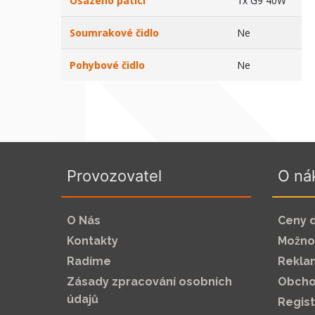
Osazeno paticí
1x G9 40W
Soumrakové čidlo
Ne
Pohybové čidlo
Ne
Provozovatel
O ná
O Nás
Ceny 
Kontakty
Možnos
Radíme
Rekla
Zásady zpracování osobních
Obcho
údajů
Regis