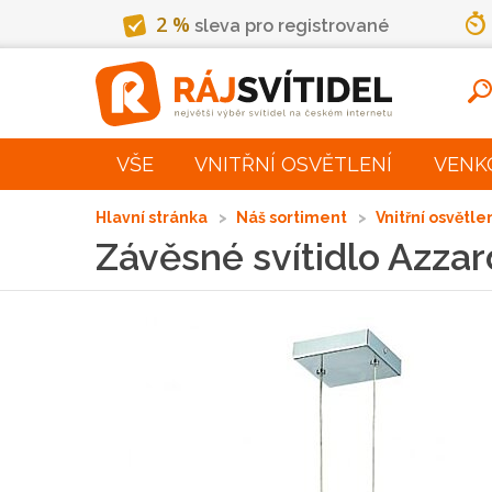
2 %
sleva pro registrované
VŠE
VNITŘNÍ OSVĚTLENÍ
VENK
Hlavní stránka
Náš sortiment
Vnitřní osvětle
Závěsné svítidlo Azza