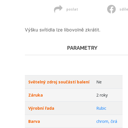
poslat
sdíl
Výšku svítidla lze libovolně zkrátit.
PARAMETRY
Světelný zdroj součástí balení
Ne
Záruka
2 roky
Výrobní řada
Rubic
Barva
chrom, čirá