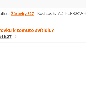
Žárovky E27
Kód zboží:
AZ_FLPR20WH
atice:
rovku k tomuto svítidlu?
e) E27