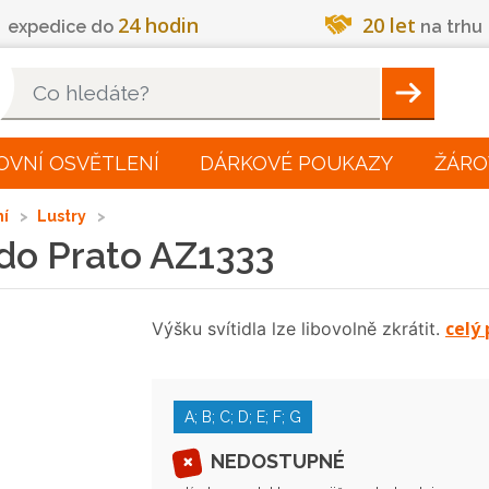
24 hodin
20 let
expedice do
na trhu
Hleadat
OVNÍ OSVĚTLENÍ
DÁRKOVÉ POUKAZY
ŽÁRO
ní
Lustry
rdo Prato AZ1333
celý 
Výšku svítidla lze libovolně zkrátit.
A; B; C; D; E; F; G
NEDOSTUPNÉ