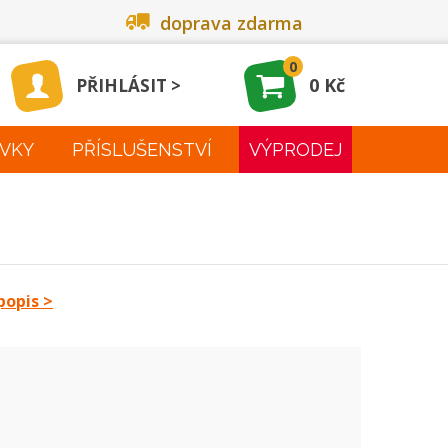
doprava zdarma
0
0 Kč
PŘIHLÁSIT
VKY
PŘÍSLUŠENSTVÍ
VÝPRODEJ
popis >