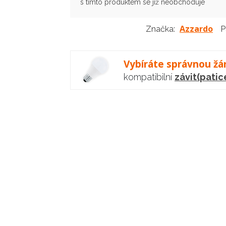
s tímto produktem se již neobchoduje
Azzardo
Značka:
P
Vybíráte správnou žá
kompatibilní
závit(patic