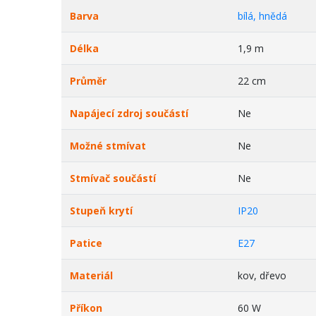
Barva
bílá, hnědá
Délka
1,9 m
Průměr
22 cm
Napájecí zdroj součástí
Ne
Možné stmívat
Ne
Stmívač součástí
Ne
Stupeň krytí
IP20
Patice
E27
Materiál
kov, dřevo
Příkon
60 W