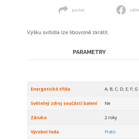
poslat
sdíl
Výšku svítidla lze libovolně zkrátit.
PARAMETRY
Energetická třída
A; B; C; D; E; F; G
Světelný zdroj součástí balení
Ne
Záruka
2 roky
Výrobní řada
Prato