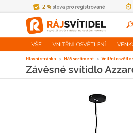
2 %
sleva pro registrované
VŠE
VNITŘNÍ OSVĚTLENÍ
VENK
Hlavní stránka
Náš sortiment
Vnitřní osvětle
Závěsné svítidlo Azza