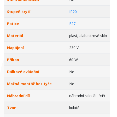
Stupeň krytí
IP20
Patice
E27
Materiál
plast, alabastrové sklo
Napájení
230 V
Příkon
60 W
Dálkové ovládání
Ne
Možná montáž bez tyče
Ne
Náhradní díl
náhradní sklo GL-949
Tvar
kulaté