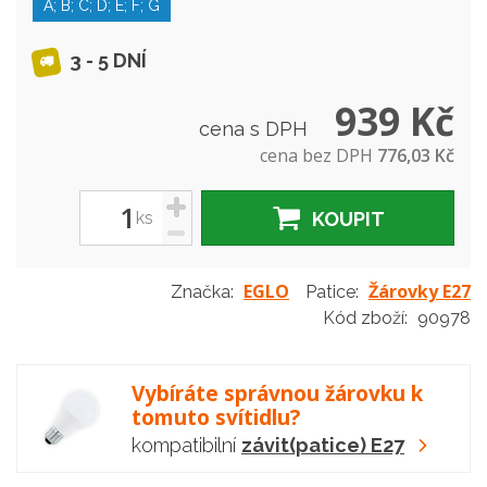
A; B; C; D; E; F; G
3 - 5 DNÍ
939 Kč
cena s DPH
cena bez DPH
776,03 Kč
+
ks
KOUPIT
-
EGLO
Žárovky E27
Značka:
Patice:
Kód zboží:
90978
Vybíráte správnou žárovku k
tomuto svítidlu?
kompatibilní
závit(patice) E27