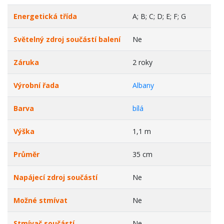
Energetická třída
A; B; C; D; E; F; G
Světelný zdroj součástí balení
Ne
Záruka
2 roky
Výrobní řada
Albany
Barva
bílá
Výška
1,1 m
Průměr
35 cm
Napájecí zdroj součástí
Ne
Možné stmívat
Ne
Stmívač součástí
Ne