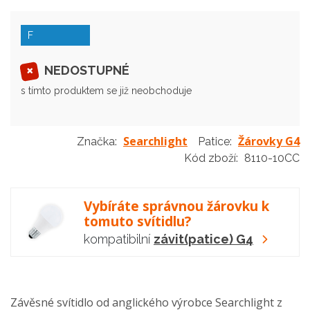
F
NEDOSTUPNÉ
s tímto produktem se již neobchoduje
Searchlight
Žárovky G4
Značka:
Patice:
Kód zboží:
8110-10CC
Vybíráte správnou žárovku k
tomuto svítidlu?
kompatibilní
závit(patice) G4
Závěsné svítidlo od anglického výrobce Searchlight z