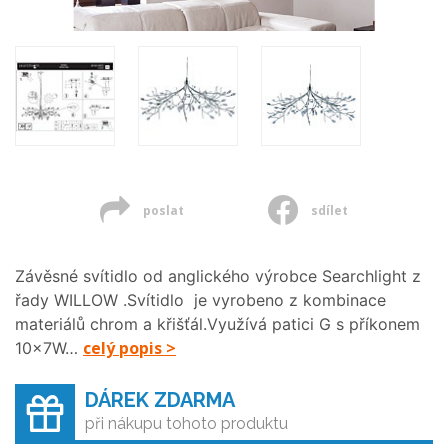
poslat
sdílet
Závěsné svítidlo od anglického výrobce Searchlight z
řady WILLOW .Svítidlo je vyrobeno z kombinace
materiálů chrom a křišťál.Využívá patici G s příkonem
celý popis >
10x7W…
DÁREK ZDARMA
při nákupu tohoto produktu