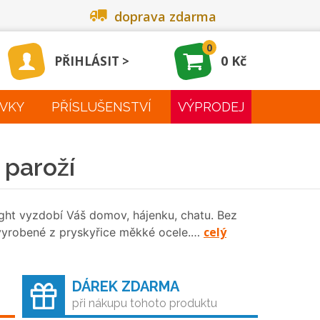
doprava zdarma
0
0 Kč
PŘIHLÁSIT
VKY
PŘÍSLUŠENSTVÍ
VÝPRODEJ
 paroží
ght vyzdobí Váš domov, hájenku, chatu. Bez
celý
 vyrobené z pryskyřice měkké ocele.…
DÁREK ZDARMA
při nákupu tohoto produktu