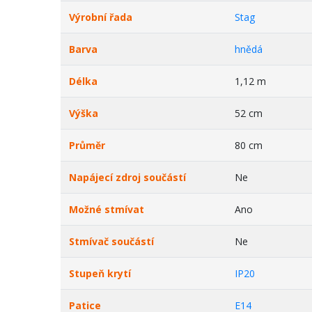
Výrobní řada
Stag
Barva
hnědá
Délka
1,12 m
Výška
52 cm
Průměr
80 cm
Napájecí zdroj součástí
Ne
Možné stmívat
Ano
Stmívač součástí
Ne
Stupeň krytí
IP20
Patice
E14