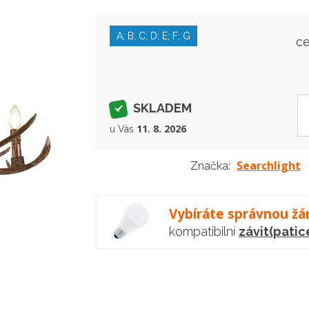
A; B; C; D; E; F; G
c
SKLADEM
11. 8. 2026
u Vás
Searchlight
Značka:
Vybíráte správnou žá
kompatibilní
závit(patic