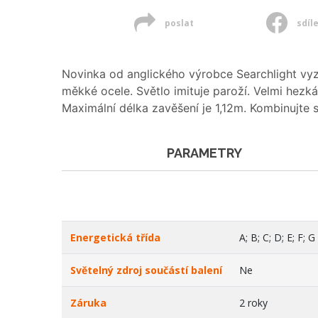
poslat
sdíl
Novinka od anglického výrobce Searchlight vyz
měkké ocele. Světlo imituje paroží. Velmi hezk
Maximální délka zavěšení je 1,12m. Kombinujte s
PARAMETRY
Energetická třída
A; B; C; D; E; F; G
Světelný zdroj součástí balení
Ne
Záruka
2 roky