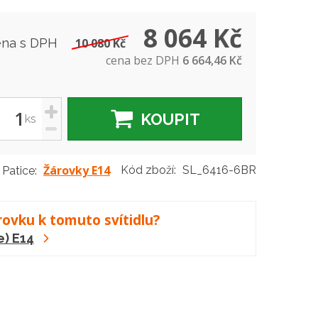
8 064 Kč
ena s DPH
10 080 Kč
cena bez DPH
6 664,46 Kč
+
KOUPIT
ks
-
Žárovky E14
Kód zboží:
SL_6416-6BR
Patice:
rovku k tomuto svítidlu?
e) E14