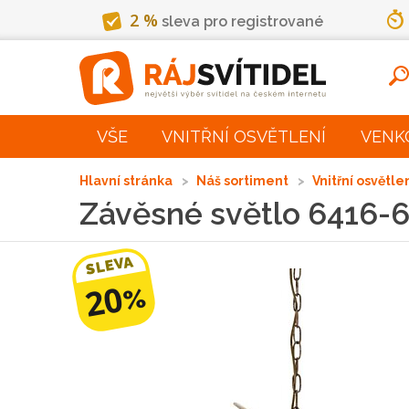
2 %
sleva pro registrované
VŠE
VNITŘNÍ OSVĚTLENÍ
VENK
Hlavní stránka
Náš sortiment
Vnitřní osvětle
Závěsné světlo 6416-6
SLEVA
20
%