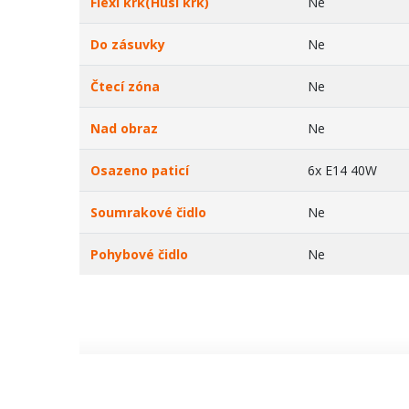
Flexi krk(Husí krk)
Ne
Do zásuvky
Ne
Čtecí zóna
Ne
Nad obraz
Ne
Osazeno paticí
6x E14 40W
Soumrakové čidlo
Ne
Pohybové čidlo
Ne