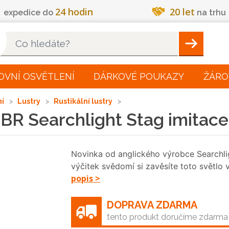
24 hodin
20 let
expedice do
na trhu
Hleadat
OVNÍ OSVĚTLENÍ
DÁRKOVÉ POUKAZY
ŽÁRO
ní
Lustry
Rustikální lustry
BR Searchlight Stag imitace
Novinka od anglického výrobce Searchli
výčitek svědomí si zavěsíte toto světlo
popis >
DOPRAVA ZDARMA
tento produkt doručíme zdarma