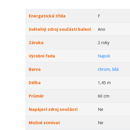
Energetická třída
F
Světelný zdroj součástí balení
Ano
Záruka
2 roky
Výrobní řada
Napoli
Barva
chrom, bílá
Délka
1,45 m
Průměr
60 cm
Napájecí zdroj součástí
Ne
Možné stmívat
Ne