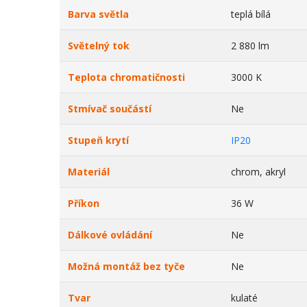
Barva světla
teplá bílá
Světelný tok
2 880 lm
Teplota chromatičnosti
3000 K
Stmívač součástí
Ne
Stupeň krytí
IP20
Materiál
chrom, akryl
Příkon
36 W
Dálkové ovládání
Ne
Možná montáž bez tyče
Ne
Tvar
kulaté