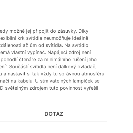
 tedy možné jej připojit do zásuvky. Díky
xibilní krk svítidla neumožňuje ideálně
dálenosti až 6m od svítidla. Na svítidlo
nemá vlastní vypínač. Napájecí zdroj není
 pohodlí čtenáře za minimálního rušení jeho
ní'. Součástí svítidla není dálkový ovladač,
u a nastavit si tak vždy tu správnou atmosféru
ínači na kabelu. U stmívatelných lampiček se
ED světelným zdrojem tuto povinnost vyřešil
DOTAZ