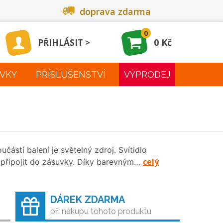
doprava zdarma
0
0 Kč
PŘIHLÁSIT
VKY
PŘÍSLUŠENSTVÍ
VÝPRODEJ
oučástí balení je světelný zdroj. Svítidlo
celý
j připojit do zásuvky. Díky barevným…
DÁREK ZDARMA
při nákupu tohoto produktu