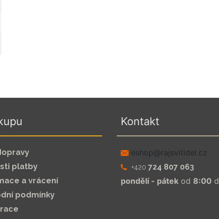
kupu
Kontakt
dopravy
zc.leditivsjar@pohse
ti platby
724 807 063
+420
mace a vrácení
pondělí - pátek
od
8:00
d
dní podmínky
trace