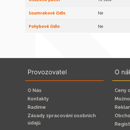
Soumrakové čidlo
Ne
Pohybové čidlo
Ne
Provozovatel
O ná
O Nás
Ceny 
Kontakty
Možnos
Radíme
Rekla
Zásady zpracování osobních
Obcho
údajů
Regis