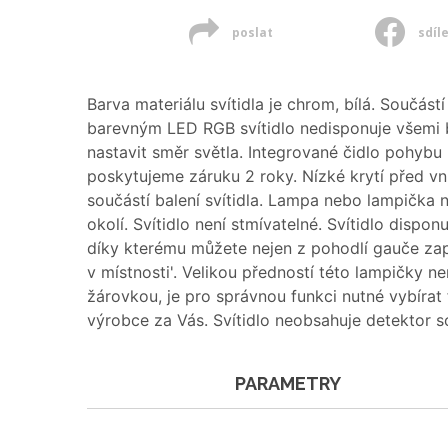
poslat
sdíl
Barva materiálu svítidla je chrom, bílá. Součást
barevným LED RGB svítidlo nedisponuje všemi bar
nastavit směr světla. Integrované čidlo pohybu 
poskytujeme záruku 2 roky. Nízké krytí před vni
součástí balení svítidla. Lampa nebo lampička n
okolí. Svítidlo není stmívatelné. Svítidlo dispo
díky kterému můžete nejen z pohodlí gauče zapn
v místnosti'. Velikou předností této lampičky 
žárovkou, je pro správnou funkci nutné vybíra
výrobce za Vás. Svítidlo neobsahuje detektor 
PARAMETRY