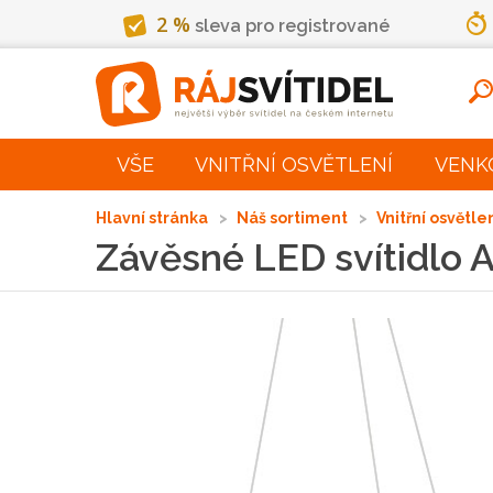
2 %
sleva pro registrované
VŠE
VNITŘNÍ OSVĚTLENÍ
VENK
Hlavní stránka
Náš sortiment
Vnitřní osvětle
Závěsné LED svítidlo 