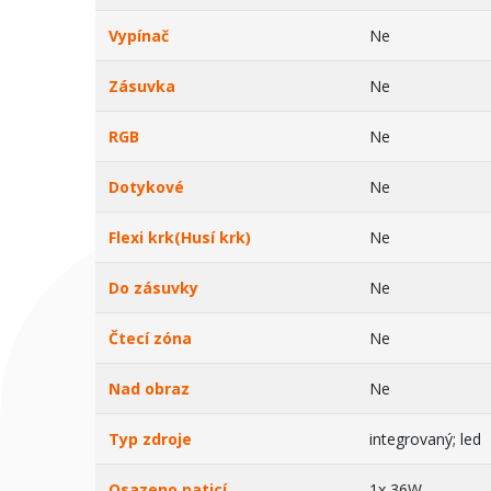
Vypínač
Ne
Zásuvka
Ne
RGB
Ne
Dotykové
Ne
Flexi krk(Husí krk)
Ne
Do zásuvky
Ne
Čtecí zóna
Ne
Nad obraz
Ne
Typ zdroje
integrovaný; led
Osazeno paticí
1x 36W