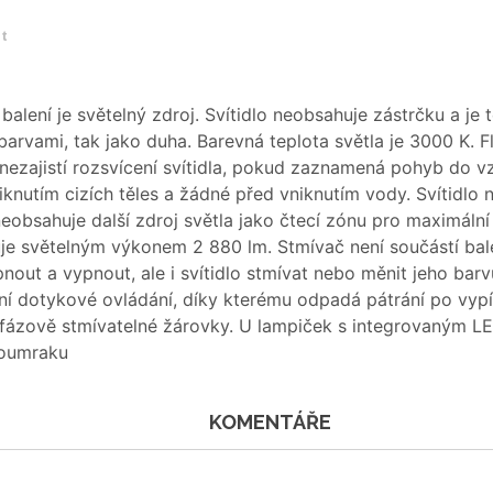
et
í balení je světelný zdroj. Svítidlo neobsahuje zástrčku a je
vami, tak jako duha. Barevná teplota světla je 3000 K. Fle
nezajistí rozsvícení svítidla, pokud zaznamená pohyb do vz
knutím cizích těles a žádné před vniknutím vody. Svítidlo 
eobsahuje další zdroj světla jako čtecí zónu pro maximální
nuje světelným výkonem 2 880 lm. Stmívač není součástí bale
out a vypnout, ale i svítidlo stmívat nebo měnit jeho barv
není dotykové ovládání, díky kterému odpadá pátrání po vyp
t fázově stmívatelné žárovky. U lampiček s integrovaným L
soumraku
KOMENTÁŘE