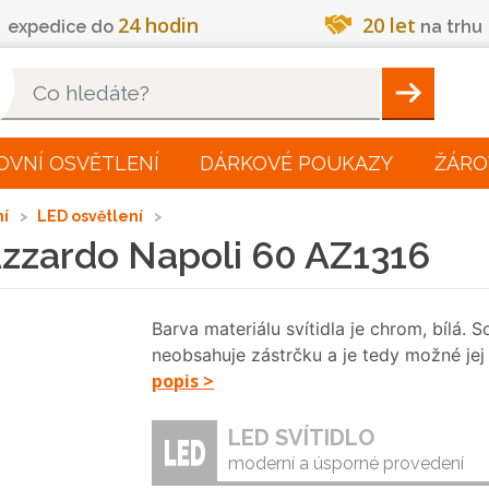
24 hodin
20 let
expedice do
na trhu
Hleadat
OVNÍ OSVĚTLENÍ
DÁRKOVÉ POUKAZY
ŽÁRO
ní
LED osvětlení
Azzardo Napoli 60 AZ1316
Barva materiálu svítidla je chrom, bílá. S
neobsahuje zástrčku a je tedy možné je
popis >
LED SVÍTIDLO
moderní a úsporné provedení