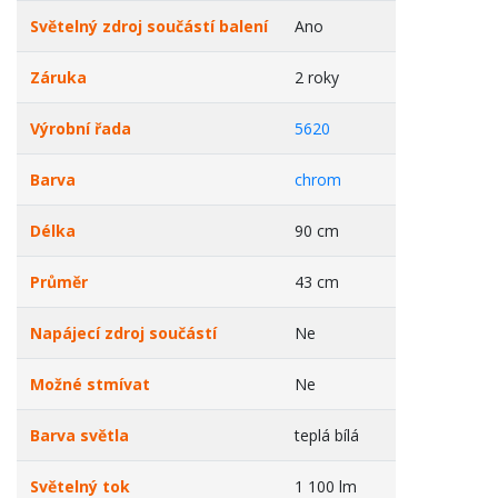
Světelný zdroj součástí balení
Ano
Záruka
2 roky
Výrobní řada
5620
Barva
chrom
Délka
90 cm
Průměr
43 cm
Napájecí zdroj součástí
Ne
Možné stmívat
Ne
Barva světla
teplá bílá
Světelný tok
1 100 lm