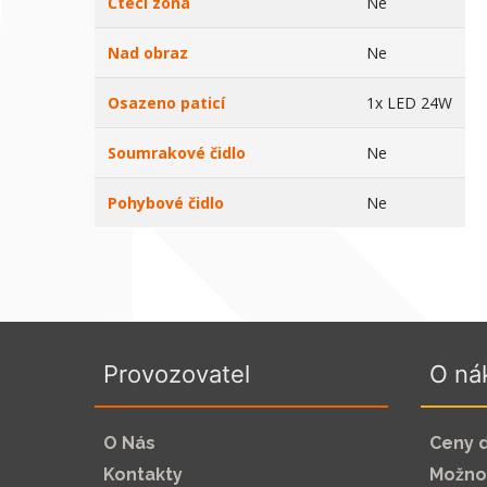
Čtecí zóna
Ne
Nad obraz
Ne
Osazeno paticí
1x LED 24W
Soumrakové čidlo
Ne
Pohybové čidlo
Ne
Provozovatel
O ná
O Nás
Ceny 
Kontakty
Možnos