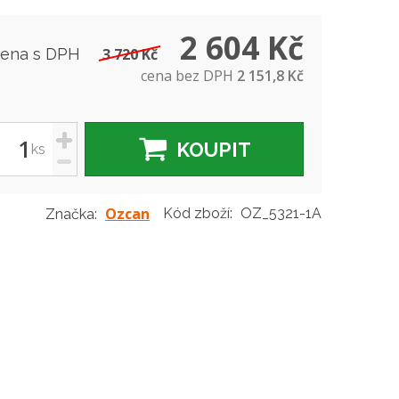
2 604 Kč
cena s DPH
3 720 Kč
cena bez DPH
2 151,8 Kč
+
KOUPIT
ks
-
Ozcan
Kód zboží:
OZ_5321-1A
Značka: