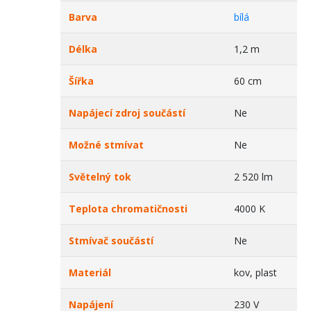
Barva
bílá
Délka
1,2 m
Šířka
60 cm
Napájecí zdroj součástí
Ne
Možné stmívat
Ne
Světelný tok
2 520 lm
Teplota chromatičnosti
4000 K
Stmívač součástí
Ne
Materiál
kov, plast
Napájení
230 V