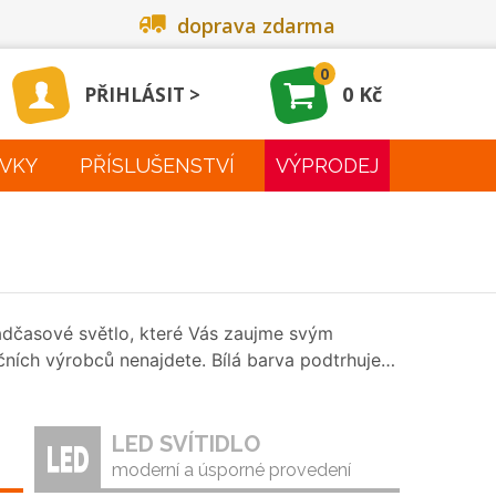
doprava zdarma
0
0 Kč
PŘIHLÁSIT
VKY
PŘÍSLUŠENSTVÍ
VÝPRODEJ
adčasové světlo, které Vás zaujme svým
ích výrobců nenajdete. Bílá barva podtrhuje…
LED SVÍTIDLO
moderní a úsporné provedení