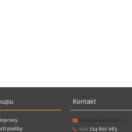
kupu
Kontakt
dopravy
zc.leditivsjar@pohse
ti platby
724 807 063
+420