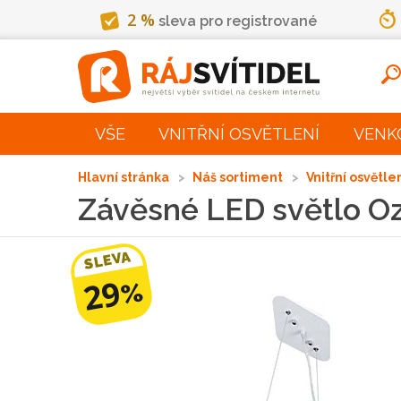
2 %
sleva pro registrované
VŠE
VNITŘNÍ OSVĚTLENÍ
VENK
Hlavní stránka
Náš sortiment
Vnitřní osvětle
Závěsné LED světlo Oz
SLEVA
29
%