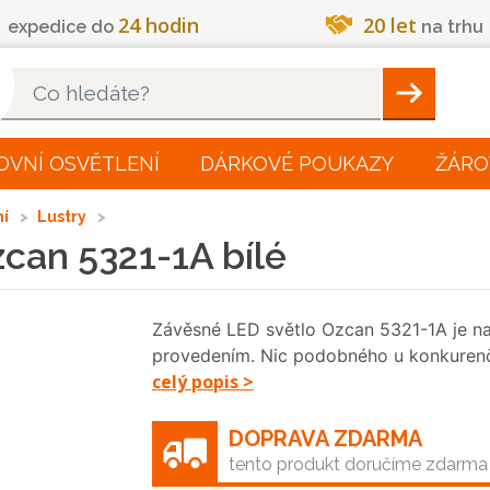
24 hodin
20 let
expedice do
na trhu
Hleadat
OVNÍ OSVĚTLENÍ
DÁRKOVÉ POUKAZY
ŽÁRO
ní
Lustry
can 5321-1A bílé
Závěsné LED světlo Ozcan 5321-1A je n
provedením. Nic podobného u konkurenčn
celý popis >
DOPRAVA ZDARMA
tento produkt doručíme zdarma