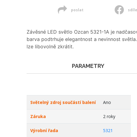
poslat
sdíl
Závěsné LED světlo Ozcan 5321-1A je nadčasov
barva podtrhuje elegantnost a nevinnost světla
lze libovolně zkrátit.
PARAMETRY
Světelný zdroj součástí balení
Ano
Záruka
2 roky
Výrobní řada
5321