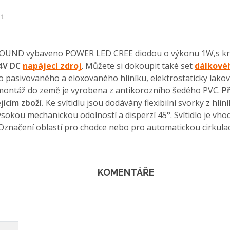
et
XGROUND vybaveno POWER LED CREE diodou o výkonu 1W,s kry
24V DC
napájecí zdroj
. Můžete si dokoupit také set
dálkové
ho pasivovaného a eloxovaného hliníku, elektrostaticky lako
o montáž do země je vyrobena z antikorozního šedého PVC.
P
jícím zboží.
Ke svítidlu jsou dodávány flexibilní svorky z hl
okou mechanickou odolností a disperzí 45°. Svítidlo je vhod
značení oblastí pro chodce nebo pro automatickou cirkulaci
KOMENTÁŘE