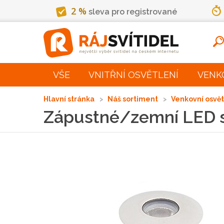
2 %
sleva pro registrované
VŠE
VNITŘNÍ OSVĚTLENÍ
VENK
Hlavní stránka
Náš sortiment
Venkovní osvě
Zápustné/zemní LED 