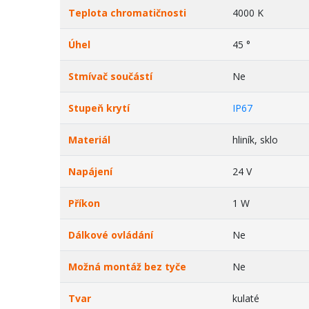
Teplota chromatičnosti
4000 K
Úhel
45 °
Stmívač součástí
Ne
Stupeň krytí
IP67
Materiál
hliník, sklo
Napájení
24 V
Příkon
1 W
Dálkové ovládání
Ne
Možná montáž bez tyče
Ne
Tvar
kulaté