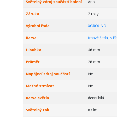
Světelný zdroj součástí balení
Ano
Záruka
2 roky
Výrobní řada
XGROUND
Barva
tmavě šedá, stří
Hloubka
46 mm
Průměr
28 mm
Napájecí zdroj součástí
Ne
Možné stmívat
Ne
Barva světla
denní bílá
Světelný tok
83 lm