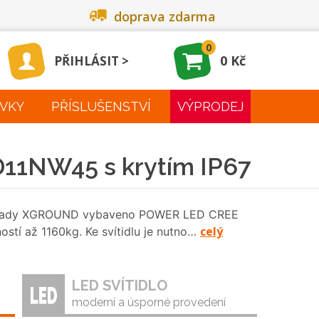
doprava zdarma
0
0 Kč
PŘIHLÁSIT
VKY
PŘÍSLUŠENSTVÍ
VÝPRODEJ
11NW45 s krytím IP67
o z řady XGROUND vybaveno POWER LED CREE
celý
ostí až 1160kg. Ke svítidlu je nutno…
LED SVÍTIDLO
moderní a úsporné provedení