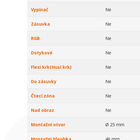
Vypínač
Ne
Zásuvka
Ne
RGB
Ne
Dotykové
Ne
Flexi krk(Husí krk)
Ne
Do zásuvky
Ne
Čtecí zóna
Ne
Nad obraz
Ne
Montažní otvor
Ø 25 mm
Montažni hloubka
46 mm