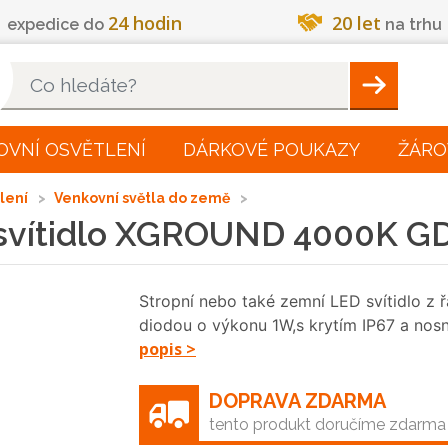
24 hodin
20 let
expedice do
na trhu
Hleadat
OVNÍ OSVĚTLENÍ
DÁRKOVÉ POUKAZY
ŽÁRO
tlení
Venkovní světla do země
svítidlo XGROUND 4000K GD
Stropní nebo také zemní LED svítidl
diodou o výkonu 1W,s krytím IP67 a nosn
popis >
DOPRAVA ZDARMA
tento produkt doručíme zdarma