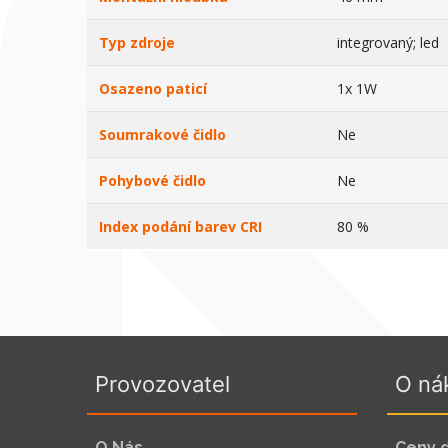
Typ zdroje
integrovaný; led
Osazeno paticí
1x 1W
Soumrakové čidlo
Ne
Pohybové čidlo
Ne
Index podání barev CRI
80 %
Provozovatel
O ná
O Nás
Ceny 