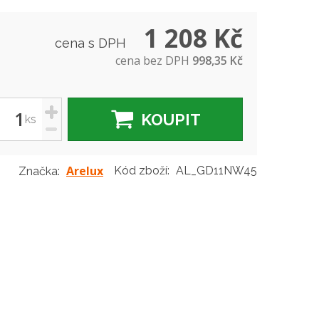
1 208 Kč
cena s DPH
cena bez DPH
998,35 Kč
+
KOUPIT
ks
-
Arelux
Kód zboží:
AL_GD11NW45
Značka: