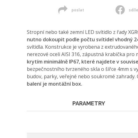
poslat
sdíl
Stropní nebo také zemní LED svítidlo z řady 
nutno dokoupit podle počtu svítidel vhodný 
svítidla. Konstrukce je vyrobena z extrudované
nerezové oceli AISI 316, zápustná krabička pr
krytím minimálně IP67, které najdete v souvise
bezpečnostního tvrzeného skla o šířce 4mm s vys
budov, parky, veřejné nebo soukromé zahrady. O
balení je montážní box.
PARAMETRY