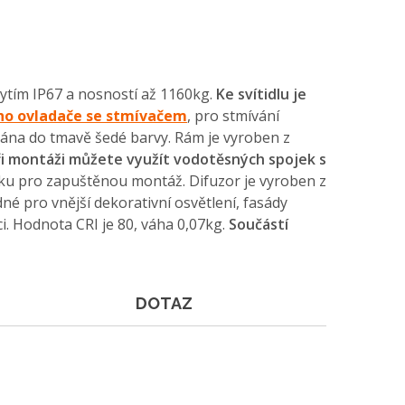
tím IP67 a nosností až 1160kg.
Ke svítidlu je
ho ovladače se stmívačem
, pro stmívání
vána do tmavě šedé barvy. Rám je vyroben z
ři montáži můžete využít vodotěsných spojek s
iníku pro zapuštěnou montáž. Difuzor je vyroben z
né pro vnější dekorativní osvětlení, fasády
. Hodnota CRI je 80, váha 0,07kg.
Součástí
DOTAZ