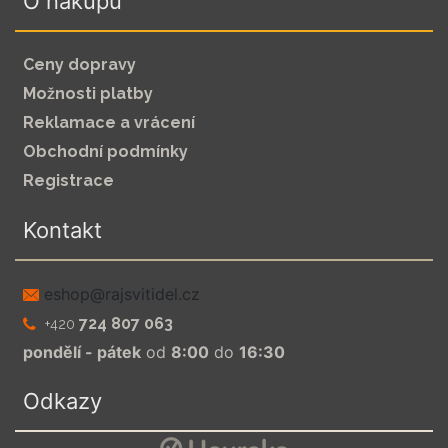
O nákupu
Ceny dopravy
Možnosti platby
Reklamace a vrácení
Obchodní podmínky
Registrace
Kontakt
zc.leditivsjar@pohse
724 807 063
+420
pondělí - pátek
od
8:00
do
16:30
Odkazy