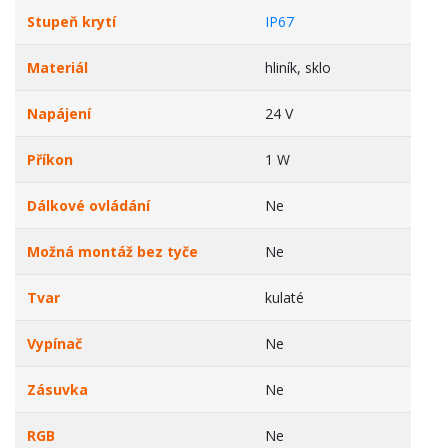
Stupeň krytí
IP67
Materiál
hliník, sklo
Napájení
24 V
Příkon
1 W
Dálkové ovládání
Ne
Možná montáž bez tyče
Ne
Tvar
kulaté
Vypínač
Ne
Zásuvka
Ne
RGB
Ne