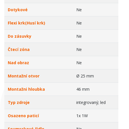
Dotykové
Ne
Flexi krk(Husí krk)
Ne
Do zásuvky
Ne
Čtecí zóna
Ne
Nad obraz
Ne
Montažní otvor
Ø 25 mm
Montažni hloubka
46 mm
Typ zdroje
integrovaný; led
Osazeno paticí
1x 1W
Soumrakové čidlo
Ne