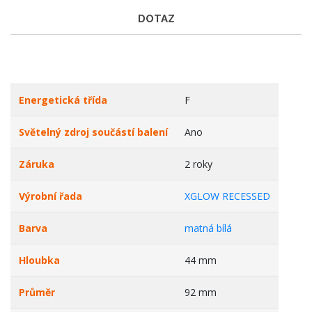
DOTAZ
Energetická třída
F
Světelný zdroj součástí balení
Ano
Záruka
2 roky
Výrobní řada
XGLOW RECESSED
Barva
matná bílá
Hloubka
44 mm
Průměr
92 mm