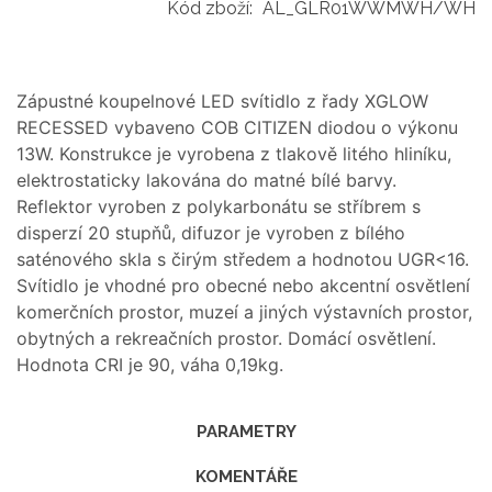
Kód zboží:
AL_GLR01WWMWH/WH
Zápustné koupelnové LED svítidlo z řady XGLOW
RECESSED vybaveno COB CITIZEN diodou o výkonu
13W. Konstrukce je vyrobena z tlakově litého hliníku,
elektrostaticky lakována do matné bílé barvy.
Reflektor vyroben z polykarbonátu se stříbrem s
disperzí 20 stupňů, difuzor je vyroben z bílého
saténového skla s čirým středem a hodnotou UGR<16.
Svítidlo je vhodné pro obecné nebo akcentní osvětlení
komerčních prostor, muzeí a jiných výstavních prostor,
obytných a rekreačních prostor. Domácí osvětlení.
Hodnota CRI je 90, váha 0,19kg.
PARAMETRY
KOMENTÁŘE