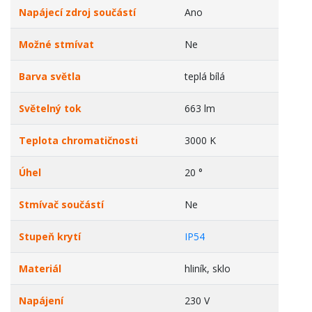
Napájecí zdroj součástí
Ano
Možné stmívat
Ne
Barva světla
teplá bílá
Světelný tok
663 lm
Teplota chromatičnosti
3000 K
Úhel
20 °
Stmívač součástí
Ne
Stupeň krytí
IP54
Materiál
hliník, sklo
Napájení
230 V