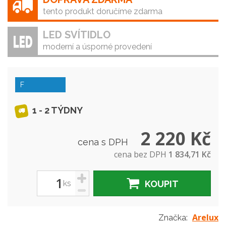
tento produkt doručíme zdarma
LED SVÍTIDLO
moderní a úsporné provedení
F
1 - 2 TÝDNY
2 220 Kč
cena s DPH
cena bez DPH
1 834,71 Kč
+
ks
KOUPIT
-
Arelux
Značka: