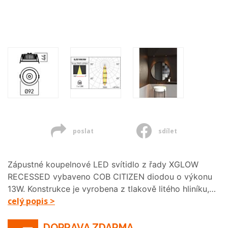
poslat
sdílet
Zápustné koupelnové LED svítidlo z řady XGLOW
RECESSED vybaveno COB CITIZEN diodou o výkonu
13W. Konstrukce je vyrobena z tlakově litého hliníku,…
celý popis >
DOPRAVA ZDARMA