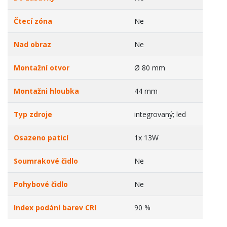
Čtecí zóna
Ne
Nad obraz
Ne
Montažní otvor
Ø 80 mm
Montažni hloubka
44 mm
Typ zdroje
integrovaný; led
Osazeno paticí
1x 13W
Soumrakové čidlo
Ne
Pohybové čidlo
Ne
Index podání barev CRI
90 %