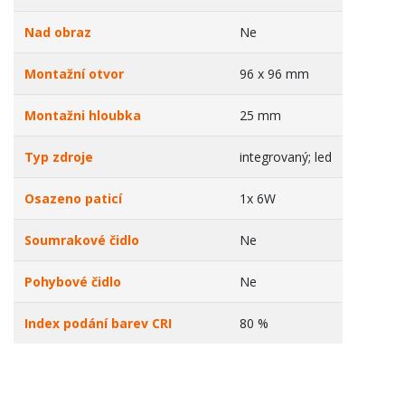
Nad obraz
Ne
Montažní otvor
96 x 96 mm
Montažni hloubka
25 mm
Typ zdroje
integrovaný; led
Osazeno paticí
1x 6W
Soumrakové čidlo
Ne
Pohybové čidlo
Ne
Index podání barev CRI
80 %