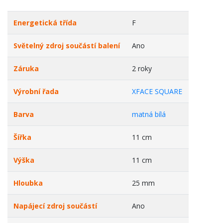
Energetická třída
F
Světelný zdroj součástí balení
Ano
Záruka
2 roky
Výrobní řada
XFACE SQUARE
Barva
matná bílá
Šířka
11 cm
Výška
11 cm
Hloubka
25 mm
Napájecí zdroj součástí
Ano