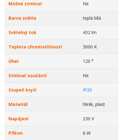
Možné stmívat
Ne
Barva světla
teplá bílá
Světelný tok
432 lm
Teplota chromatičnosti
3000 K
Úhel
120 °
Stmívač součástí
Ne
Stupeň krytí
IP20
Materiál
hliník, plast
Napájení
230 V
Příkon
6 W