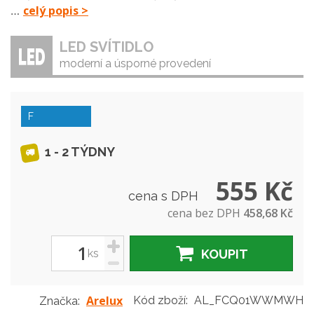
celý popis >
…
LED SVÍTIDLO
moderní a úsporné provedení
F
1 - 2 TÝDNY
555 Kč
cena s DPH
cena bez DPH
458,68 Kč
+
ks
KOUPIT
-
Arelux
Kód zboží:
AL_FCQ01WWMWH
Značka: