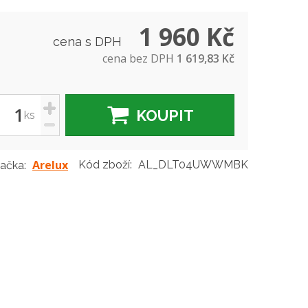
1 960 Kč
cena s DPH
cena bez DPH
1 619,83 Kč
+
KOUPIT
ks
-
Arelux
Kód zboží:
AL_DLT04UWWMBK
ačka: