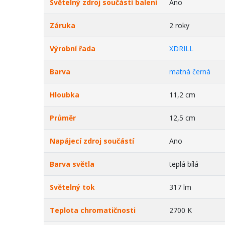
Světelný zdroj součástí balení
Ano
Záruka
2 roky
Výrobní řada
XDRILL
Barva
matná černá
Hloubka
11,2 cm
Průměr
12,5 cm
Napájecí zdroj součástí
Ano
Barva světla
teplá bílá
Světelný tok
317 lm
Teplota chromatičnosti
2700 K