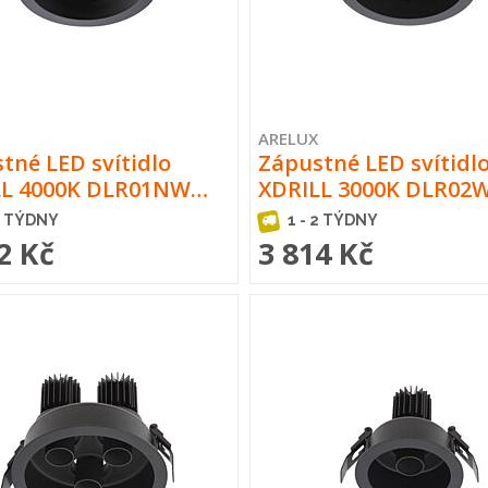
ARELUX
tné LED svítidlo
Zápustné LED svítidl
LL 4000K DLR01NW…
XDRILL 3000K DLR0
2 TÝDNY
1 - 2 TÝDNY
2 Kč
3 814 Kč