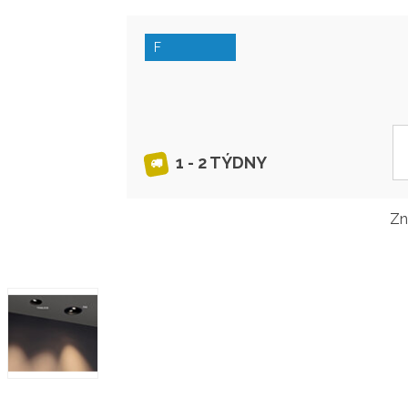
F
1 - 2 TÝDNY
Zn