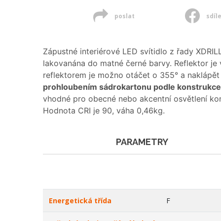
poslat
sdíl
Zápustné interiérové LED svítidlo z řady XDRI
lakovanána do matné černé barvy. Reflektor je
reflektorem je možno otáčet o 355° a naklápět 
prohloubením sádrokartonu podle konstrukce 
vhodné pro obecné nebo akcentní osvětlení kome
Hodnota CRI je 90, váha 0,46kg.
PARAMETRY
Energetická třída
F