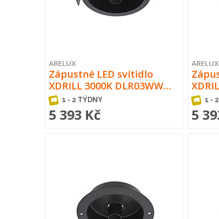
ARELUX
ARELUX
Zápustné LED svítidlo
Zápus
XDRILL 3000K DLR03WW…
XDRI
1 - 2 TÝDNY
1 - 
5 393 Kč
5 39