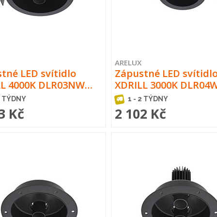
ARELUX
tné LED svítidlo
Zápustné LED svítidl
LL 4000K DLR03NW…
XDRILL 3000K DLR0
2 TÝDNY
1 - 2 TÝDNY
3 Kč
2 102 Kč