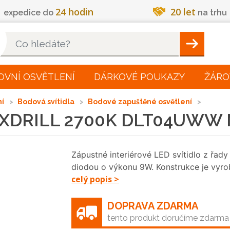
24 hodin
20 let
expedice do
na trhu
Hleadat
OVNÍ OSVĚTLENÍ
DÁRKOVÉ POUKAZY
ŽÁRO
ní
Bodová svítidla
Bodové zapuštěné osvětlení
lo XDRILL 2700K DLT04UWW 
Zápustné interiérové LED svítidlo z ř
diodou o výkonu 9W. Konstrukce je vyrob
celý popis >
DOPRAVA ZDARMA
tento produkt doručíme zdarma