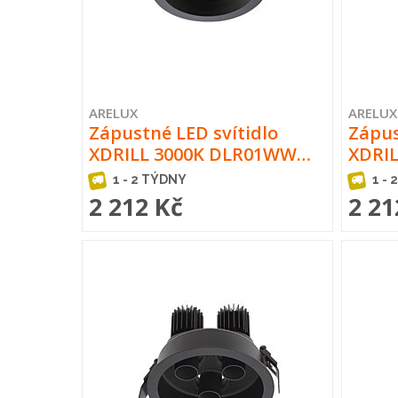
ARELUX
ARELUX
Zápustné LED svítidlo
Zápus
XDRILL 3000K DLR01WW…
XDRI
1 - 2 TÝDNY
1 - 
2 212 Kč
2 21