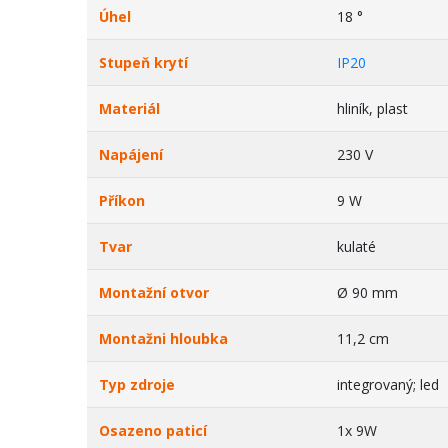
Úhel
18 °
Stupeň krytí
IP20
Materiál
hliník, plast
Napájení
230 V
Příkon
9 W
Tvar
kulaté
Montažní otvor
Ø 90 mm
Montažni hloubka
11,2 cm
Typ zdroje
integrovaný; led
Osazeno paticí
1x 9W