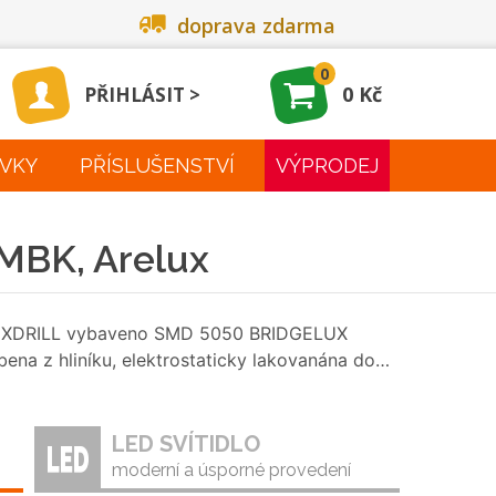
doprava zdarma
0
0 Kč
PŘIHLÁSIT
VKY
PŘÍSLUŠENSTVÍ
VÝPRODEJ
MBK, Arelux
ady XDRILL vybaveno SMD 5050 BRIDGELUX
ena z hliníku, elektrostaticky lakovanána do…
LED SVÍTIDLO
moderní a úsporné provedení