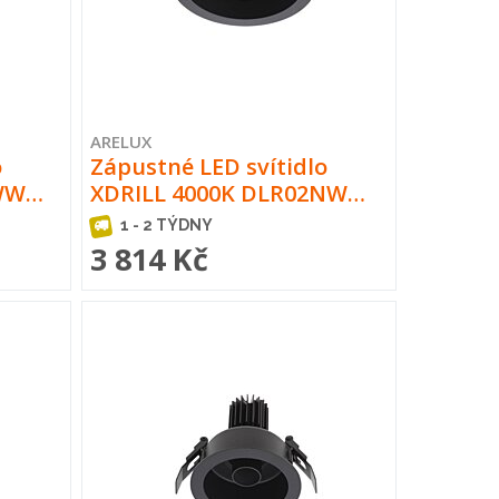
ARELUX
o
Zápustné LED svítidlo
2WW…
XDRILL 4000K DLR02NW…
1 - 2 TÝDNY
3 814 Kč