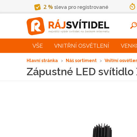
2 %
sleva pro registrované
VŠE
VNITŘNÍ OSVĚTLENÍ
VENK
Hlavní stránka
Náš sortiment
Vnitřní osvětle
Zápustné LED svítid