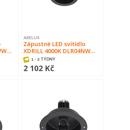
ARELUX
o
Zápustné LED svítidlo
4WW…
XDRILL 4000K DLR04NW…
1 - 2 TÝDNY
2 102 Kč