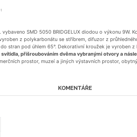
et
LL vybaveno SMD 5050 BRIDGELUX diodou o výkonu 9W. Konst
 vyroben z polykarbonátu se stříbrem, difuzor z průhledn
do stran pod úhlem 65°. Dekorativní kroužek je vyroben z 
svítidla, přišroubováním dvěma vybranými otvory a nás
rčních prostor, muzeí a jiných výstavních prostor, obytný
KOMENTÁŘE