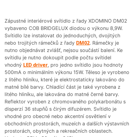
Zápustné interiérové svítidlo z řady XDOMINO DM02
vybaveno COB BRIDGELUX diodou o výkonu 8,9W.
Svítidlo lze instalovat do jednoduchých, dvojitých
DM02
nebo trojitých rámečků z řady
. Rámečky je
nutno objednávat zvlášť, nejsou součástí balení. Ke
svítidlu je nutno dokoupit podle počtu svítidel
LED driver
vhodný
, pro jedno svítidlo jsou hodnoty
500mA o minimálním výkonu 15W. Těleso je vyrobeno
z litého hliníku, které je elektrostaticky lakováno do
matné bílé barvy. Chladící část je také vyrobena z
litého hliníku, ale lakována do matné černé barvy.
Reflektor vyroben z chromovaného polykarbonátu s
disperzí 36 stupňů s čirým difuzérem. Svítidlo je
vhodné pro obecné nebo akcentní osvětlení v
obchodních prostorách, muzeích a dalších výstavních
prostorách, obytných a rekreačních oblastech.