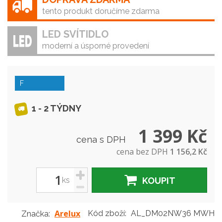
tento produkt doručíme zdarma
LED SVÍTIDLO
moderní a úsporné provedení
F
1 - 2 TÝDNY
1 399 Kč
cena s DPH
cena bez DPH
1 156,2 Kč
+
ks
KOUPIT
-
Arelux
Kód zboží:
AL_DM02NW36 MWH
Značka: