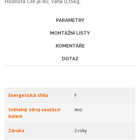
Hodnota CRI je 80, váha 0,15kg.
PARAMETRY
MONTÁŽNÍ LISTY
KOMENTÁŘE
DOTAZ
Energetická třída
F
Světelný zdroj součástí
Ano
balení
Záruka
2 roky