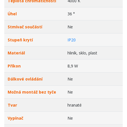
Teplota chromatičnosti
4000 K
Úhel
36 °
Stmívač součástí
Ne
Stupeň krytí
IP20
Materiál
hliník, sklo, plast
Příkon
8,9 W
Dálkové ovládání
Ne
Možná montáž bez tyče
Ne
Tvar
hranaté
Vypínač
Ne