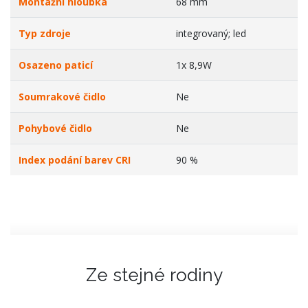
Montažni hloubka
68 mm
Typ zdroje
integrovaný; led
Osazeno paticí
1x 8,9W
Soumrakové čidlo
Ne
Pohybové čidlo
Ne
Index podání barev CRI
90 %
Ze stejné rodiny