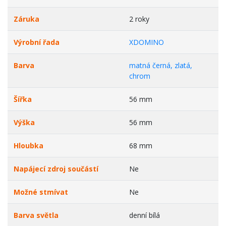
Záruka
2 roky
Výrobní řada
XDOMINO
Barva
matná černá, zlatá,
chrom
Šířka
56 mm
Výška
56 mm
Hloubka
68 mm
Napájecí zdroj součástí
Ne
Možné stmívat
Ne
Barva světla
denní bílá