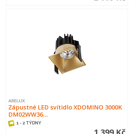
ARELUX
Zápustné LED svítidlo XDOMINO 3000K
DM02WW36…
1 - 2 TÝDNY
1 399 Kč