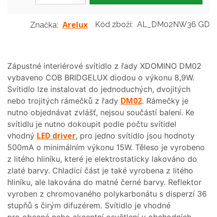
Arelux
Kód zboží:
AL_DM02NW36 GD
Značka:
Zápustné interiérové svítidlo z řady XDOMINO DM02
vybaveno COB BRIDGELUX diodou o výkonu 8,9W.
Svítidlo lze instalovat do jednoduchých, dvojitých
DM02
nebo trojitých rámečků z řady
. Rámečky je
nutno objednávat zvlášť, nejsou součástí balení. Ke
svítidlu je nutno dokoupit podle počtu svítidel
LED driver
vhodný
, pro jedno svítidlo jsou hodnoty
500mA o minimálním výkonu 15W. Těleso je vyrobeno
z litého hliníku, které je elektrostaticky lakováno do
zlaté barvy. Chladící část je také vyrobena z litého
hliníku, ale lakována do matné černé barvy. Reflektor
vyroben z chromovaného polykarbonátu s disperzí 36
stupňů s čirým difuzérem. Svítidlo je vhodné