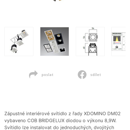
poslat
sdílet
Zápustné interiérové svítidlo z řady XDOMINO DM02
vybaveno COB BRIDGELUX diodou o výkonu 8,9W.
Svítidlo lze instalovat do jednoduchých, dvojitých