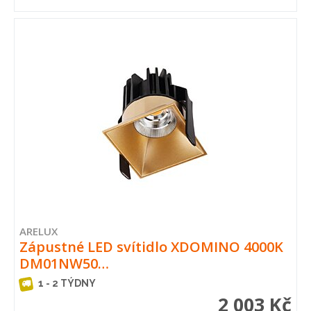
ARELUX
Zápustné LED svítidlo XDOMINO 4000K
DM01NW50…
1 - 2 TÝDNY
2 003 Kč