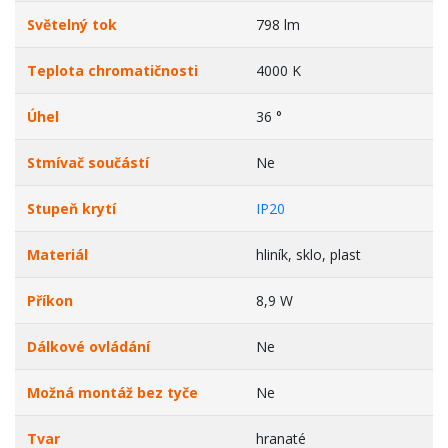
Světelný tok
798 lm
Teplota chromatičnosti
4000 K
Úhel
36 °
Stmívač součástí
Ne
Stupeň krytí
IP20
Materiál
hliník, sklo, plast
Příkon
8,9 W
Dálkové ovládání
Ne
Možná montáž bez tyče
Ne
Tvar
hranaté