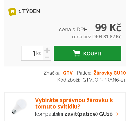
1 TÝDEN
99 Kč
cena s DPH
cena bez DPH
81,82 Kč
+
ks
KOUPIT
-
GTV
Žárovky GU10
Značka:
Patice:
Kód zboží:
GTV_OP-PRAN6-21
Vybíráte správnou žárovku k
tomuto svítidlu?
kompatibilní
závit(patice) GU10