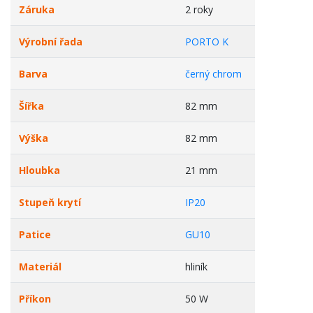
Záruka
2 roky
Výrobní řada
PORTO K
Barva
černý chrom
Šířka
82 mm
Výška
82 mm
Hloubka
21 mm
Stupeň krytí
IP20
Patice
GU10
Materiál
hliník
Příkon
50 W