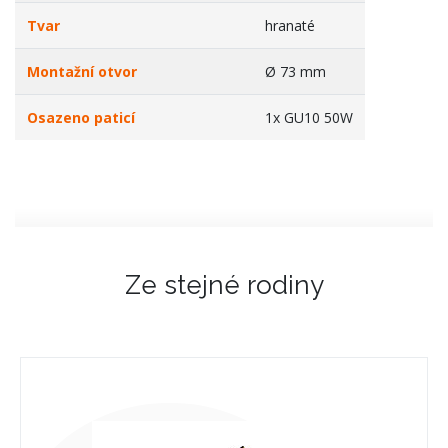
Tvar
hranaté
Montažní otvor
Ø 73 mm
Osazeno paticí
1x GU10 50W
Ze stejné rodiny