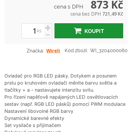
873 Kč
cena s DPH
cena bez DPH
721,49 Kč
+
ks
KOUPIT
-
Wireli
Kód zboží:
WI_3204000060
Značka:
Ovladač pro RGB LED pásky. Dotykem a posunem
prstu po kruhovém ovladači měníte barvu světla a
tlačítky + a - nastavujete intenzitu svitu.
Pro řízení napěťově napájených LED osvětlovacích
sestav (např. RGB LED pásků) pomocí PWM modulace
Nastavení libovolné RGB barvy
Dynamické barevné efekty
Set vysílače s přijímačem