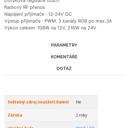
Dotyková regulace touch
Radiový RF přenos
Napájení přijímače : 12-24V DC
Výstup přijímače : PWM, 3 kanály RGB po max.3A
Výkon celkem :108W na 12V, 216W na 24V
PARAMETRY
KOMENTÁŘE
DOTAZ
Světelný zdroj součástí balení
Ne
Záruka
2 roky