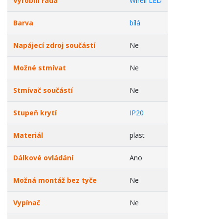
Výrobní řada
Wireli LED
Barva
bílá
Napájecí zdroj součástí
Ne
Možné stmívat
Ne
Stmívač součástí
Ne
Stupeň krytí
IP20
Materiál
plast
Dálkové ovládání
Ano
Možná montáž bez tyče
Ne
Vypínač
Ne