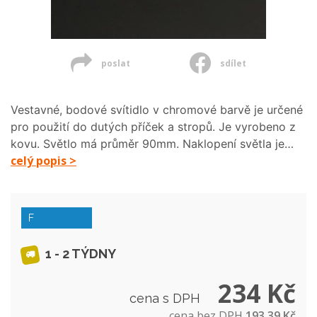
poslat
sdílet
Vestavné, bodové svítidlo v chromové barvě je určené
pro použití do dutých příček a stropů. Je vyrobeno z
kovu. Světlo má průměr 90mm. Naklopení světla je…
celý popis >
F
1 - 2 TÝDNY
234 Kč
cena s DPH
cena bez DPH
193,39 Kč