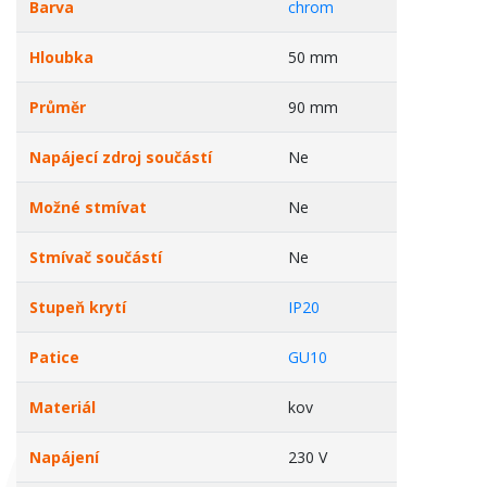
Barva
chrom
Hloubka
50 mm
Průměr
90 mm
Napájecí zdroj součástí
Ne
Možné stmívat
Ne
Stmívač součástí
Ne
Stupeň krytí
IP20
Patice
GU10
Materiál
kov
Napájení
230 V