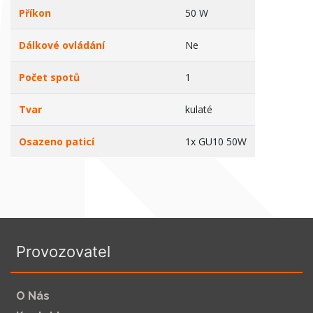
Příkon
50 W
Dálkové ovládání
Ne
Počet spotů
1
Tvar
kulaté
Osazeno paticí
1x GU10 50W
Provozovatel
O Nás