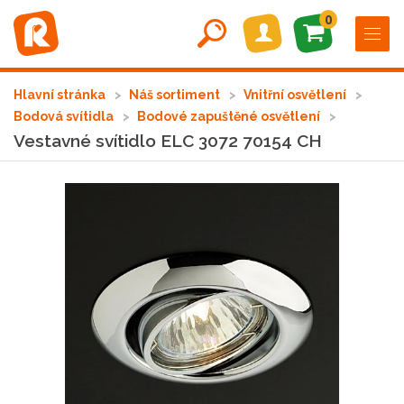
0
Hlavní stránka
Náš sortiment
Vnitřní osvětlení
Bodová svítidla
Bodové zapuštěné osvětlení
Vestavné svítidlo ELC 3072 70154 CH