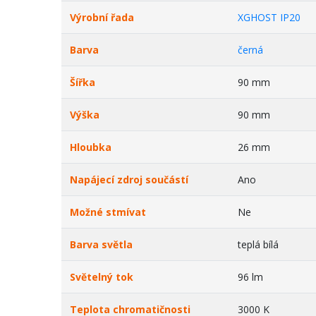
Výrobní řada
XGHOST IP20
Barva
černá
Šířka
90 mm
Výška
90 mm
Hloubka
26 mm
Napájecí zdroj součástí
Ano
Možné stmívat
Ne
Barva světla
teplá bílá
Světelný tok
96 lm
Teplota chromatičnosti
3000 K