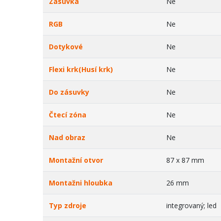
Zásuvka
Ne
RGB
Ne
Dotykové
Ne
Flexi krk(Husí krk)
Ne
Do zásuvky
Ne
Čtecí zóna
Ne
Nad obraz
Ne
Montažní otvor
87 x 87 mm
Montažni hloubka
26 mm
Typ zdroje
integrovaný; led