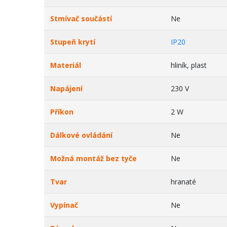
Stmívač součástí
Ne
Stupeň krytí
IP20
Materiál
hliník, plast
Napájení
230 V
Příkon
2 W
Dálkové ovládání
Ne
Možná montáž bez tyče
Ne
Tvar
hranaté
Vypínač
Ne