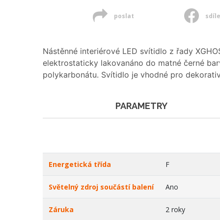
poslat
sdíl
Nástěnné interiérové LED svítidlo z řady XGH
elektrostaticky lakovanáno do matné černé ba
polykarbonátu. Svítidlo je vhodné pro dekorativ
PARAMETRY
Energetická třída
F
Světelný zdroj součástí balení
Ano
Záruka
2 roky