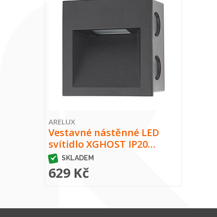
ARELUX
Vestavné nástěnné LED
svítidlo XGHOST IP20…
SKLADEM
629 Kč