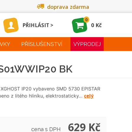
doprava zdarma
0
0 Kč
PŘIHLÁSIT
VKY
PŘÍSLUŠENSTVÍ
VÝPRODEJ
 GS01WWIP20 BK
ady XGHOST IP20 vybaveno SMD 5730 EPISTAR
celý
o z litého hliníku, elektrostaticky…
629 Kč
cena s DPH