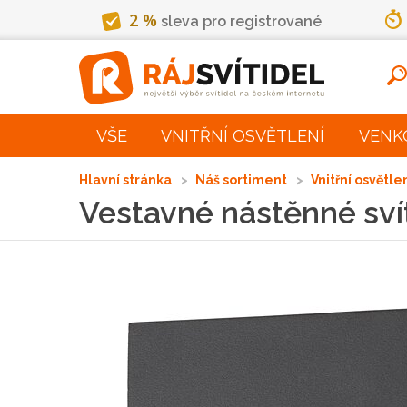
2 %
sleva pro registrované
VŠE
VNITŘNÍ OSVĚTLENÍ
VENK
Hlavní stránka
Náš sortiment
Vnitřní osvětle
Vestavné nástěnné s