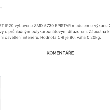
et
OST IP20 vybaveno SMD 5730 EPISTAR modulem o výkonu 2W.
rvy s průhledným polykarbonátovým difuzorem. Zápustná k
ní osvětlení interiéru. Hodnota CRI je 80, váha 0,20kg.
KOMENTÁŘE