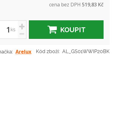
cena bez DPH
519,83 Kč
+
KOUPIT
ks
-
Arelux
Kód zboží:
AL_GS01WWIP20BK
načka: