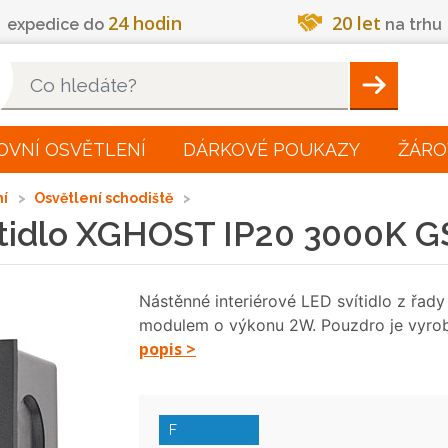
24 hodin
20 let
expedice do
na trhu
Hleadat
OVNÍ OSVĚTLENÍ
DÁRKOVÉ POUKAZY
ŽÁRO
ní
Osvětlení schodiště
vítidlo XGHOST IP20 3000K
Nástěnné interiérové LED svítidlo z ř
modulem o výkonu 2W. Pouzdro je vyroben
popis >
F