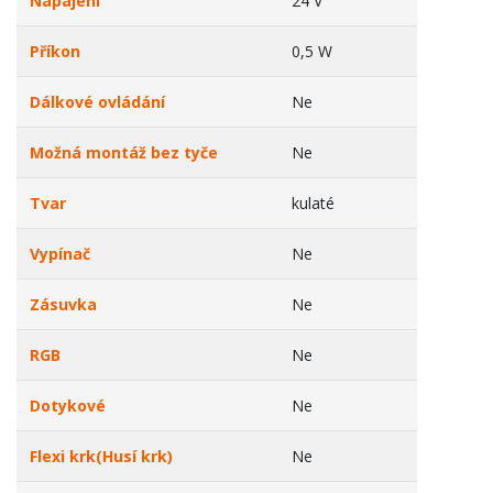
Napájení
24 V
Příkon
0,5 W
Dálkové ovládání
Ne
Možná montáž bez tyče
Ne
Tvar
kulaté
Vypínač
Ne
Zásuvka
Ne
RGB
Ne
Dotykové
Ne
Flexi krk(Husí krk)
Ne