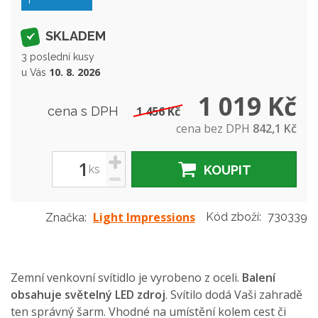
SKLADEM
3 poslední kusy
10. 8. 2026
u Vás
1 019 Kč
cena s DPH
1 456 Kč
cena bez DPH
842,1 Kč
+
ks
KOUPIT
-
Light Impressions
Kód zboží:
730339
Značka:
Zemní venkovní svítidlo je vyrobeno z oceli.
Balení
obsahuje světelný LED zdroj
. Svítilo dodá Vaši zahradě
ten správný šarm. Vhodné na umístění kolem cest či