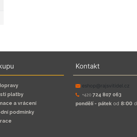
kupu
Kontakt
dopravy
zc.leditivsjar@pohse
ti platby
724 807 063
+420
mace a vrácení
pondělí - pátek
od
8:00
d
dní podmínky
trace