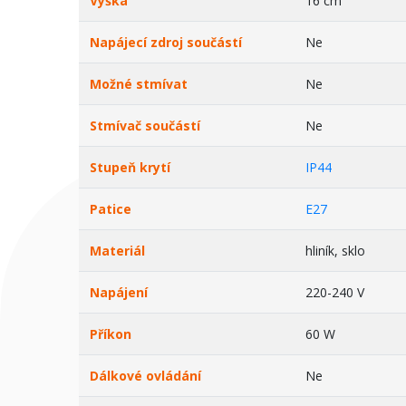
Výška
16 cm
Napájecí zdroj součástí
Ne
Možné stmívat
Ne
Stmívač součástí
Ne
Stupeň krytí
IP44
Patice
E27
Materiál
hliník, sklo
Napájení
220-240 V
Příkon
60 W
Dálkové ovládání
Ne