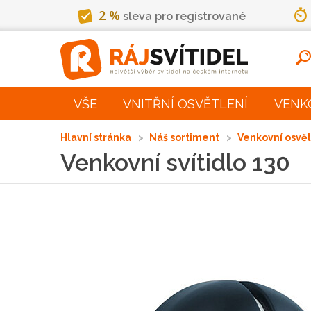
2 %
sleva pro registrované
VŠE
VNITŘNÍ OSVĚTLENÍ
VENK
Hlavní stránka
Náš sortiment
Venkovní osvě
Venkovní svítidlo 130