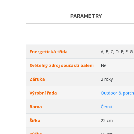
PARAMETRY
Energetická třída
A; B; C; D; E; F; G
Světelný zdroj součástí balení
Ne
Záruka
2 roky
Výrobní řada
Outdoor & porch
Barva
Černá
Šířka
22 cm