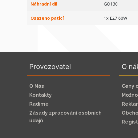
Náhradní díl
GO130
Osazeno paticí
1x E27 60W
Provozovatel
O ná
O Nás
Ceny 
Kontakty
Možnos
Radíme
Rekla
Zásady zpracování osobních
Obcho
údajů
Regis