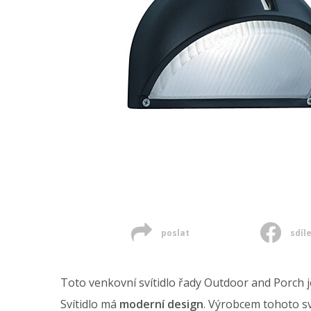
poslat
sdíl
Toto venkovní svítidlo řady Outdoor and Porch 
Svítidlo má
moderní design
. Výrobcem tohoto sví