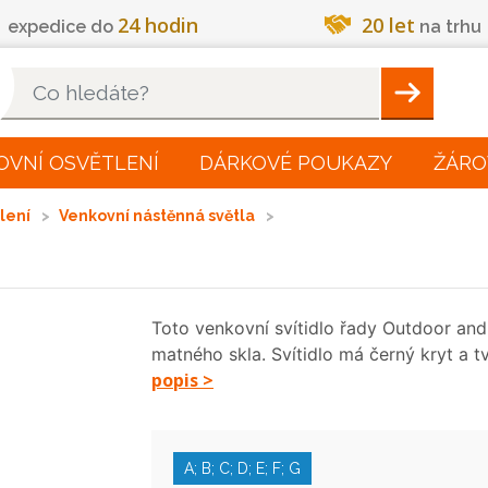
24 hodin
20 let
expedice do
na trhu
Hleadat
OVNÍ OSVĚTLENÍ
DÁRKOVÉ POUKAZY
ŽÁRO
tlení
Venkovní nástěnná světla
Toto venkovní svítidlo řady Outdoor and 
matného skla. Svítidlo má černý kryt a 
popis >
A; B; C; D; E; F; G