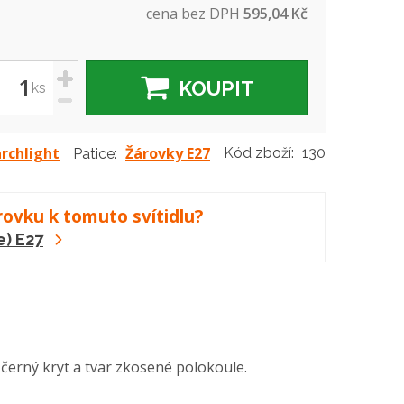
cena bez DPH
595,04 Kč
+
KOUPIT
ks
-
rchlight
Žárovky E27
Kód zboží:
130
Patice:
rovku k tomuto svítidlu?
e) E27
 černý kryt a tvar zkosené polokoule.