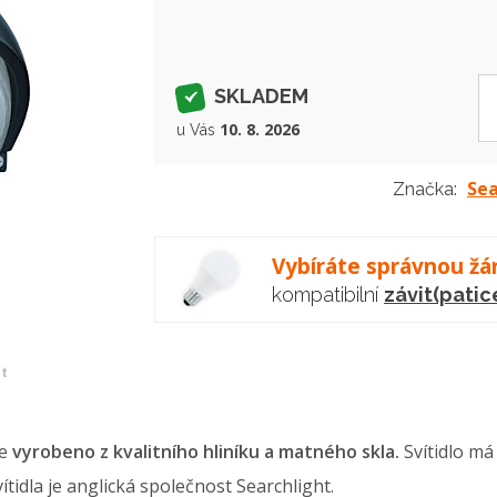
SKLADEM
10. 8. 2026
u Vás
Sea
Značka:
Vybíráte správnou žá
kompatibilní
závit(patic
et
je
vyrobeno z kvalitního hliníku a matného skla.
Svítidlo má
tidla je anglická společnost Searchlight.