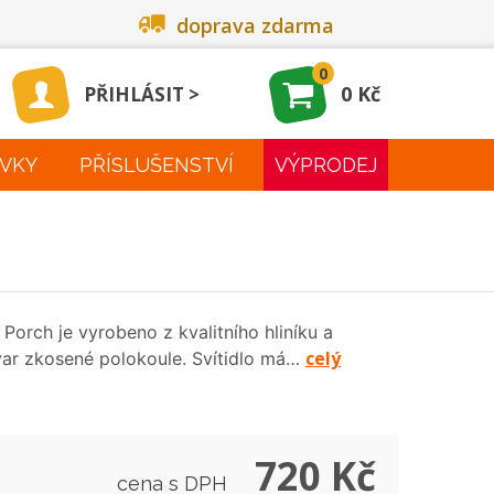
doprava zdarma
0
0 Kč
PŘIHLÁSIT
VKY
PŘÍSLUŠENSTVÍ
VÝPRODEJ
Porch je vyrobeno z kvalitního hliníku a
celý
tvar zkosené polokoule. Svítidlo má…
720 Kč
cena s DPH