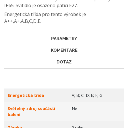
IP65. Svítidlo je osazeno patící E27.
Energetická třída pro tento výrobek je
A++,A+,A,B,C,D,E.
PARAMETRY
KOMENTÁŘE
DOTAZ
Energetická třída
A; B; C; D; E; F; G
Světelný zdroj součástí
Ne
balení
Záruka
2 roky