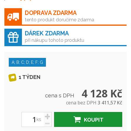
DOPRAVA ZDARMA
tento produkt doručíme zdarma
DÁREK ZDARMA
při nákupu tohoto produktu
A; B; C; D; E; F; G
1 TÝDEN
4 128 Kč
cena s DPH
cena bez DPH
3 411,57 Kč
+
ks
KOUPIT
-