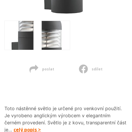
poslat
sdílet
Toto nástěnné světlo je určené pro venkovní použití.
Je vyrobeno anglickým výrobcem v elegantním
černém provedení. Světlo je z kovu, transparentní část
celý popis >
je…