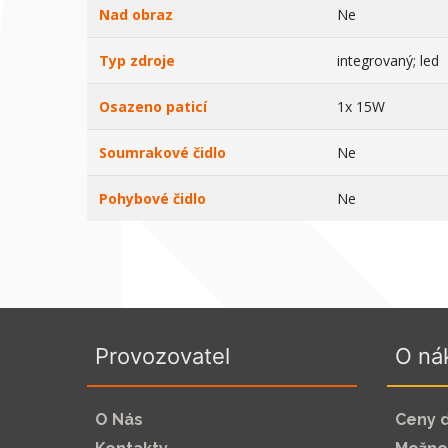
Nad obraz
Ne
Typ zdroje
integrovaný; led
Osazeno paticí
1x 15W
Soumrakové čidlo
Ne
Pohybové čidlo
Ne
Provozovatel
O ná
O Nás
Ceny 