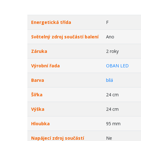
Energetická třída
F
Světelný zdroj součástí balení
Ano
Záruka
2 roky
Výrobní řada
OBAN LED
Barva
bílá
Šířka
24 cm
Výška
24 cm
Hloubka
95 mm
Napájecí zdroj součástí
Ne