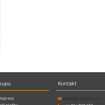
kupu
Kontakt
dopravy
zc.leditivsjar@pohse