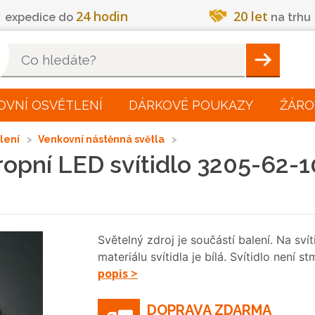
24 hodin
20 let
expedice do
na trhu
Hleadat
OVNÍ OSVĚTLENÍ
DÁRKOVÉ POUKAZY
ŽÁRO
tlení
Venkovní nástěnná světla
opní LED svítidlo 3205-62-
Světelný zdroj je součástí balení. Na sv
materiálu svítidla je bílá. Svítidlo není 
popis >
DOPRAVA ZDARMA