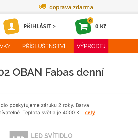
doprava zdarma
0
0 Kč
PŘIHLÁSIT
VKY
PŘÍSLUŠENSTVÍ
VÝPRODEJ
102 OBAN Fabas denní
ítidlo poskytujeme záruku 2 roky. Barva
celý
stmívatelné. Teplota světla je 4000 K…
LED SVÍTIDLO