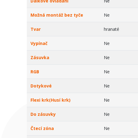
Dálkové ovládání
Ne
Možná montáž bez tyče
Ne
Tvar
hranaté
Vypínač
Ne
Zásuvka
Ne
RGB
Ne
Dotykové
Ne
Flexi krk(Husí krk)
Ne
Do zásuvky
Ne
Čtecí zóna
Ne