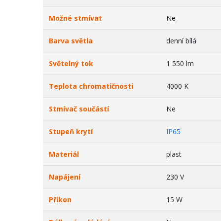
Možné stmívat
Ne
Barva světla
denní bílá
Světelný tok
1 550 lm
Teplota chromatičnosti
4000 K
Stmívač součástí
Ne
Stupeň krytí
IP65
Materiál
plast
Napájení
230 V
Příkon
15 W