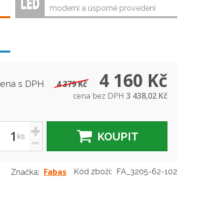
moderní a úsporné provedení
4 160 Kč
cena s DPH
4 379 Kč
cena bez DPH
3 438,02 Kč
+
KOUPIT
ks
-
Fabas
Kód zboží:
FA_3205-62-102
Značka: