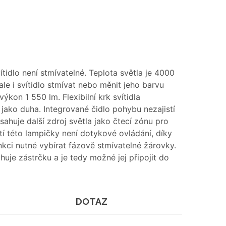
vítidlo není stmívatelné. Teplota světla je 4000
le i svítidlo stmívat nebo měnit jeho barvu
ýkon 1 550 lm. Flexibilní krk svítidla
jako duha. Integrované čidlo pohybu nezajistí
huje další zdroj světla jako čtecí zónu pro
tí této lampičky není dotykové ovládání, díky
kci nutné vybírat fázově stmívatelné žárovky.
uje zástrčku a je tedy možné jej připojit do
DOTAZ