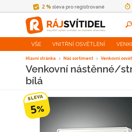
2 %
sleva pro registrované
VŠE
VNITŘNÍ OSVĚTLENÍ
VENK
Hlavní stránka
Náš sortiment
Venkovní osvě
Venkovní nástěnné/str
bílá
SLEVA
5
%