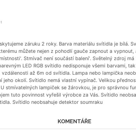
et
skytujeme záruku 2 roky. Barva materiálu svítidla je bílá. S
 kterému můžete nejen z pohodlí gauče zapnout a vypnout, a
ístnosti'. Stmívač není součástí balení'. Světelný zdroj má v
barevným LED RGB svítidlo nedisponuje všemi barvami, tak 
vzdálenosti až 6m od svítidla. Lampa nebo lampička neobsa
 jeho okolí. Svítidlo nemá vlastní vypínač. Velikou přednos
U stmívatelných lampiček se žárovkou, je pro správnou fun
m tuto povinnost vyřešil výrobce za Vás. Svítidlo neobsah
ítidla. Svítidlo neobsahuje detektor soumraku
KOMENTÁŘE