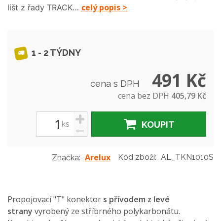
celý popis >
lišt z řady TRACK…
1 - 2 TÝDNY
491 Kč
cena s DPH
cena bez DPH
405,79 Kč
+
ks
KOUPIT
-
Arelux
Kód zboží:
AL_TKN1010S
Značka:
Propojovací "T" konektor
s přívodem z levé
strany
vyrobený ze stříbrného polykarbonátu.