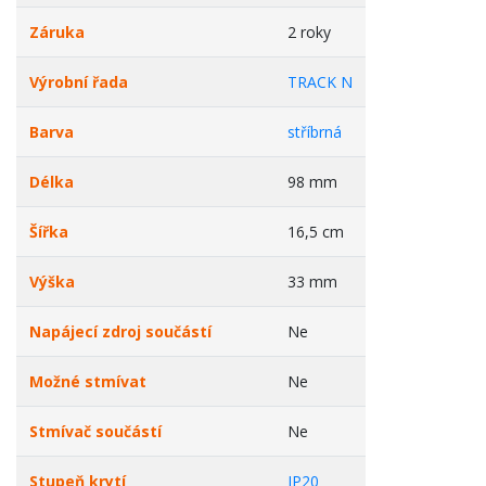
Záruka
2 roky
Výrobní řada
TRACK N
Barva
stříbrná
Délka
98 mm
Šířka
16,5 cm
Výška
33 mm
Napájecí zdroj součástí
Ne
Možné stmívat
Ne
Stmívač součástí
Ne
Stupeň krytí
IP20